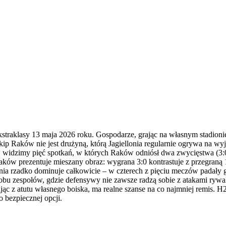
traklasy 13 maja 2026 roku. Gospodarze, grając na własnym stadionie
kip Raków nie jest drużyną, którą Jagiellonia regularnie ogrywa na w
widzimy pięć spotkań, w których Raków odniósł dwa zwycięstwa (3:0 u s
 Raków prezentuje mieszany obraz: wygrana 3:0 kontrastuje z przegraną 
iellonia rzadko dominuje całkowicie – w czterech z pięciu meczów pada
obu zespołów, gdzie defensywy nie zawsze radzą sobie z atakami rywal
 z atutu własnego boiska, ma realne szanse na co najmniej remis. H
bezpiecznej opcji.