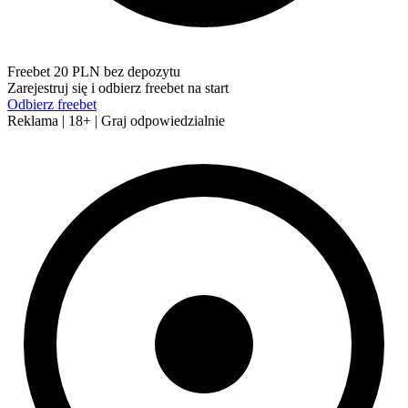
Freebet 20 PLN bez depozytu
Zarejestruj się i odbierz freebet na start
Odbierz freebet
Reklama | 18+ | Graj odpowiedzialnie