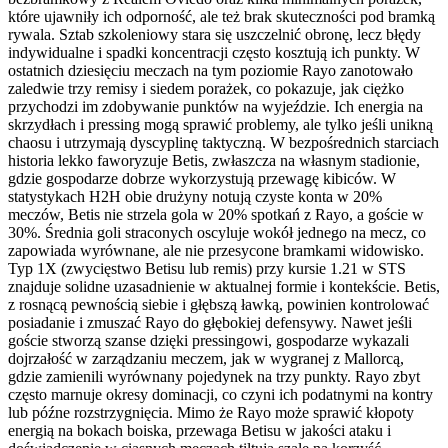
które ujawniły ich odporność, ale też brak skuteczności pod bramką
rywala. Sztab szkoleniowy stara się uszczelnić obronę, lecz błędy
indywidualne i spadki koncentracji często kosztują ich punkty. W
ostatnich dziesięciu meczach na tym poziomie Rayo zanotowało
zaledwie trzy remisy i siedem porażek, co pokazuje, jak ciężko
przychodzi im zdobywanie punktów na wyjeździe. Ich energia na
skrzydłach i pressing mogą sprawić problemy, ale tylko jeśli unikną
chaosu i utrzymają dyscyplinę taktyczną. W bezpośrednich starciach
historia lekko faworyzuje Betis, zwłaszcza na własnym stadionie,
gdzie gospodarze dobrze wykorzystują przewagę kibiców. W
statystykach H2H obie drużyny notują czyste konta w 20%
meczów, Betis nie strzela gola w 20% spotkań z Rayo, a goście w
30%. Średnia goli straconych oscyluje wokół jednego na mecz, co
zapowiada wyrównane, ale nie przesycone bramkami widowisko.
Typ 1X (zwycięstwo Betisu lub remis) przy kursie 1.21 w STS
znajduje solidne uzasadnienie w aktualnej formie i kontekście. Betis,
z rosnącą pewnością siebie i głębszą ławką, powinien kontrolować
posiadanie i zmuszać Rayo do głębokiej defensywy. Nawet jeśli
goście stworzą szanse dzięki pressingowi, gospodarze wykazali
dojrzałość w zarządzaniu meczem, jak w wygranej z Mallorcą,
gdzie zamienili wyrównany pojedynek na trzy punkty. Rayo zbyt
często marnuje okresy dominacji, co czyni ich podatnymi na kontry
lub późne rozstrzygnięcia. Mimo że Rayo może sprawić kłopoty
energią na bokach boiska, przewaga Betisu w jakości ataku i