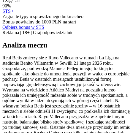
1X
@
1.21
90
%
STS
Zagraj te typy u sprawdzonego bukmachera
Bonus powitalny do 1000 PLN na start
Odbierz bonus w STS
Reklama | 18+ | Graj odpowiedzialnie
Analiza meczu
Real Betis zmierzy się z Rayo Vallecano w ramach La Liga na
stadionie Benito Villamarín w Sewilli 21 lutego 2026 roku.
Gospodarze, pod wodzą Manuela Pellegriniego, traktują to
spotkanie jako okazję do umocnienia pozycji w walce o europejskie
puchary. Betis w ostatnich miesiącach ustabilizował formę,
poprawiając grę defensywną i zachowując jakość w ofensywie.
Wygrana na wyjeździe z Atlético Madryt na początku lutego
pokazała ich umiejętność radzenia sobie w trudnych spotkaniach, a
ogólne wyniki w lidze utrzymują ich w górnej części tabeli. Na
własnym boisku Betis jest szczególnie groźny – w 16 ostatnich
meczach u siebie odnieśli 11 zwycięstw, co podkreśla ich dominację
w takich starciach. Rayo Vallecano przyjeżdża w zupełnie innym
nastroju, balansując blisko strefy spadkowej i szukając stabilności
po trudnej zimowej serii. Ostatnie dwa miesiące przyniosły im remis
bezbramkowy z Realem Oviedo oraz kilka minimalnych porażek,