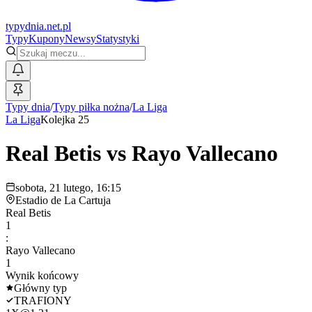
typy
dnia
.net.pl
Typy
Kupony
Newsy
Statystyki
Typy dnia
/
Typy piłka nożna
/
La Liga
La Liga
Kolejka 25
Real Betis
vs
Rayo Vallecano
sobota, 21 lutego, 16:15
Estadio de La Cartuja
Real Betis
1
:
Rayo Vallecano
1
Wynik końcowy
Główny typ
TRAFIONY