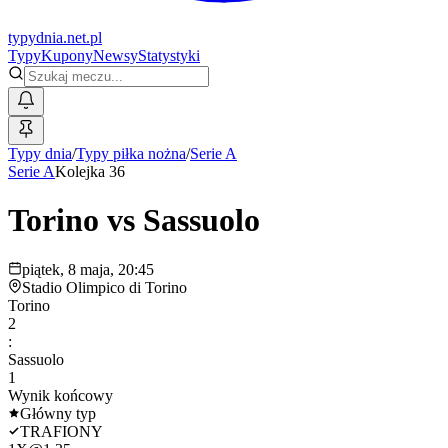
typy
dnia
.net.pl
Typy
Kupony
Newsy
Statystyki
Typy dnia
/
Typy piłka nożna
/
Serie A
Serie A
Kolejka 36
Torino
vs
Sassuolo
piątek, 8 maja, 20:45
Stadio Olimpico di Torino
Torino
2
:
Sassuolo
1
Wynik końcowy
Główny typ
TRAFIONY