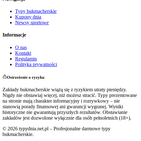
Typy bukmacherskie
Kupony dnia
Newsy sportowe
Informacje
O nas
Kontakt
Regulamin
Polityka prywatności
Ostrzeżenie o ryzyku
Zakłady bukmacherskie wiążą się z ryzykiem utraty pieniędzy.
Nigdy nie obstawiaj więcej, niż możesz stracić. Typy prezentowane
na stronie mają charakter informacyjny i rozrywkowy – nie
stanowią porady finansowej ani gwarancji wygranej. Wyniki
historyczne nie gwarantują przyszłych rezultatów. Obstawianie
zakładów jest dozwolone wyłącznie dla osób pełnoletnich (18+).
©
2026
typydnia.net.pl – Profesjonalne darmowe typy
bukmacherskie.