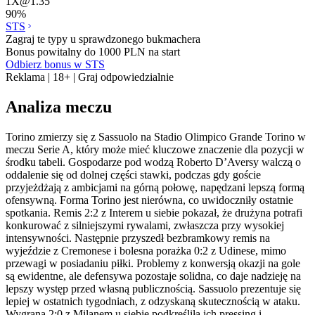
1X
@
1.35
90
%
STS
Zagraj te typy u sprawdzonego bukmachera
Bonus powitalny do 1000 PLN na start
Odbierz bonus w STS
Reklama | 18+ | Graj odpowiedzialnie
Analiza meczu
Torino zmierzy się z Sassuolo na Stadio Olimpico Grande Torino w
meczu Serie A, który może mieć kluczowe znaczenie dla pozycji w
środku tabeli. Gospodarze pod wodzą Roberto D’Aversy walczą o
oddalenie się od dolnej części stawki, podczas gdy goście
przyjeżdżają z ambicjami na górną połowę, napędzani lepszą formą
ofensywną. Forma Torino jest nierówna, co uwidoczniły ostatnie
spotkania. Remis 2:2 z Interem u siebie pokazał, że drużyna potrafi
konkurować z silniejszymi rywalami, zwłaszcza przy wysokiej
intensywności. Następnie przyszedł bezbramkowy remis na
wyjeździe z Cremonese i bolesna porażka 0:2 z Udinese, mimo
przewagi w posiadaniu piłki. Problemy z konwersją okazji na gole
są ewidentne, ale defensywa pozostaje solidna, co daje nadzieję na
lepszy występ przed własną publicznością. Sassuolo prezentuje się
lepiej w ostatnich tygodniach, z odzyskaną skutecznością w ataku.
Wygrana 2:0 z Milanem u siebie podkreśliła ich pressing i