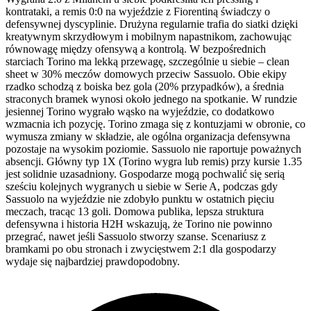
kontrataki, a remis 0:0 na wyjeździe z Fiorentiną świadczy o
defensywnej dyscyplinie. Drużyna regularnie trafia do siatki dzięki
kreatywnym skrzydłowym i mobilnym napastnikom, zachowując
równowagę między ofensywą a kontrolą. W bezpośrednich
starciach Torino ma lekką przewagę, szczególnie u siebie – clean
sheet w 30% meczów domowych przeciw Sassuolo. Obie ekipy
rzadko schodzą z boiska bez gola (20% przypadków), a średnia
straconych bramek wynosi około jednego na spotkanie. W rundzie
jesiennej Torino wygrało wąsko na wyjeździe, co dodatkowo
wzmacnia ich pozycję. Torino zmaga się z kontuzjami w obronie, co
wymusza zmiany w składzie, ale ogólna organizacja defensywna
pozostaje na wysokim poziomie. Sassuolo nie raportuje poważnych
absencji. Główny typ 1X (Torino wygra lub remis) przy kursie 1.35
jest solidnie uzasadniony. Gospodarze mogą pochwalić się serią
sześciu kolejnych wygranych u siebie w Serie A, podczas gdy
Sassuolo na wyjeździe nie zdobyło punktu w ostatnich pięciu
meczach, tracąc 13 goli. Domowa publika, lepsza struktura
defensywna i historia H2H wskazują, że Torino nie powinno
przegrać, nawet jeśli Sassuolo stworzy szanse. Scenariusz z
bramkami po obu stronach i zwycięstwem 2:1 dla gospodarzy
wydaje się najbardziej prawdopodobny.