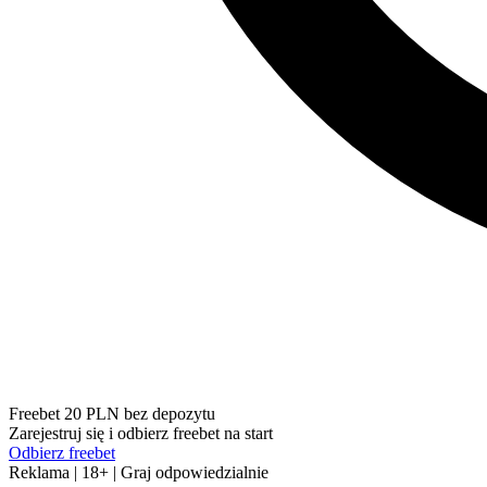
Freebet 20 PLN bez depozytu
Zarejestruj się i odbierz freebet na start
Odbierz freebet
Reklama | 18+ | Graj odpowiedzialnie