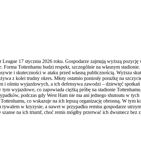
 League 17 stycznia 2026 roku. Gospodarze zajmują wyższą pozycję 
e. Forma Tottenhamu budzi respekt, szczególnie na własnym stadioni
sywie i skuteczności w ataku przed własną publicznością. Wyższa sku
wa z kolei trudny okres. Młoty ostatnio poniosły porażkę na szczycie
łem i ośmiu wyjazdowych, a ich defensywa zawodzi – dziewięć spotka
w tym wyjazdowe, co zapowiada ciężką próbę na stadionie Tottenhamu.
zypadków, podczas gdy West Ham nie ma ani jednego shutoutu w tych m
Tottenhamu, co wskazuje na ich lepszą organizację obronną. W tym kon
m rywalem w kryzysie, a nawet w przypadku remisu gospodarze utrzym
e szanse na ich triumf, choć remis mógłby przerwać ich dwumecz bez 