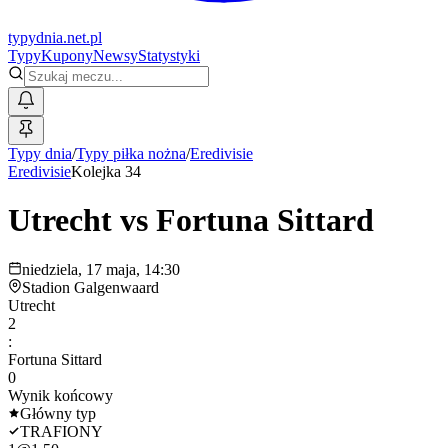
typy
dnia
.net.pl
Typy
Kupony
Newsy
Statystyki
Typy dnia
/
Typy piłka nożna
/
Eredivisie
Eredivisie
Kolejka 34
Utrecht
vs
Fortuna Sittard
niedziela, 17 maja, 14:30
Stadion Galgenwaard
Utrecht
2
:
Fortuna Sittard
0
Wynik końcowy
Główny typ
TRAFIONY