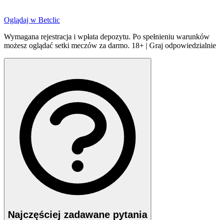
Oglądaj w
Betclic
Wymagana rejestracja i wpłata depozytu. Po spełnieniu warunków
możesz oglądać setki meczów za darmo. 18+ | Graj odpowiedzialnie
Najczęściej zadawane pytania