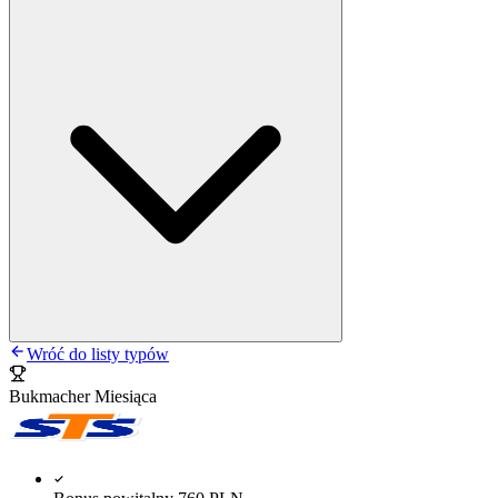
Wróć do listy typów
Bukmacher Miesiąca