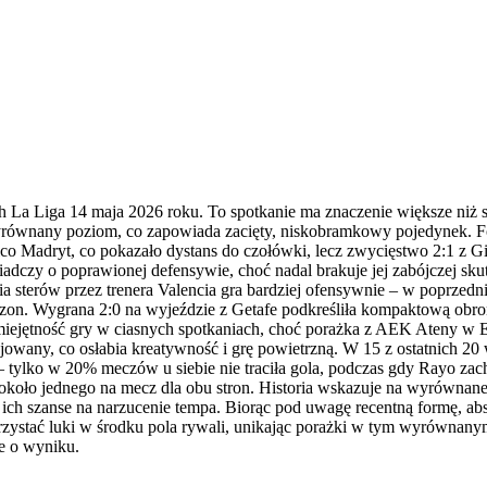
ch La Liga 14 maja 2026 roku. To spotkanie ma znaczenie większe niż 
równany poziom, co zapowiada zacięty, niskobramkowy pojedynek. For
ico Madryt, co pokazało dystans do czołówki, lecz zwycięstwo 2:1 z Gi
iadczy o poprawionej defensywie, choć nadal brakuje jej zabójczej sk
ia sterów przez trenera Valencia gra bardziej ofensywnie – w poprzed
 sezon. Wygrana 2:0 na wyjeździe z Getafe podkreśliła kompaktową obro
jętność gry w ciasnych spotkaniach, choć porażka z AEK Ateny w Eur
tuzjowany, co osłabia kreatywność i grę powietrzną. W 15 z ostatnich
 tylko w 20% meczów u siebie nie traciła gola, podczas gdy Rayo za
koło jednego na mecz dla obu stron. Historia wskazuje na wyrównane 
 ich szanse na narzucenie tempa. Biorąc pod uwagę recentną formę, 
rzystać luki w środku pola rywali, unikając porażki w tym wyrównanym
ce o wyniku.