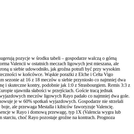
sugerują pozycje w środku tabeli – gospodarze walczą o górną
ma Valencii w ostatnich meczach ligowych jest mieszana, ale
roną u siebie udowodniło, jak groźna potrafi być przy wysokim
uteczności w końcówce. Wąskie porażki z Elche i Celta Vigo
nim sezonie aż 16 z 18 meczów u siebie przyniosło co najmniej dwa
nę i skuteczne kontry, podobnie jak 1:0 z Strasbourgiem. Remis 3:3 z
opie ujawniła słabości w przejściach. Goście tracą jednak
 20 wyjazdowych meczów ligowych Rayo padało co najmniej dwa gole.
chowuje je w 60% spotkań wyjazdowych. Gospodarze nie strzelali
boje, ale przewaga Mestalla i kibiców faworyzuje Valencię.
absencje w Rayo i domową przewagę, typ 1X (Valencia wygra lub
 starciu, choć Rayo pozostaje groźne na kontrach. Prognoza