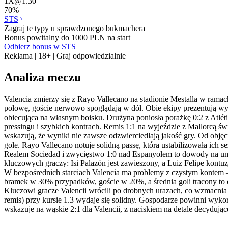
1X
@
1.30
70
%
STS
Zagraj te typy u sprawdzonego bukmachera
Bonus powitalny do 1000 PLN na start
Odbierz bonus w STS
Reklama | 18+ | Graj odpowiedzialnie
Analiza meczu
Valencia zmierzy się z Rayo Vallecano na stadionie Mestalla w rama
połowę, goście nerwowo spoglądają w dół. Obie ekipy prezentują wy
obiecująca na własnym boisku. Drużyna poniosła porażkę 0:2 z Atlét
pressingu i szybkich kontrach. Remis 1:1 na wyjeździe z Mallorcą św
wskazują, że wyniki nie zawsze odzwierciedlają jakość gry. Od objęc
gole. Rayo Vallecano notuje solidną passę, która ustabilizowała ich
Realem Sociedad i zwycięstwo 1:0 nad Espanyolem to dowody na umie
kluczowych graczy: Isi Palazón jest zawieszony, a Luiz Felipe kon
W bezpośrednich starciach Valencia ma problemy z czystym kontem –
bramek w 30% przypadków, goście w 20%, a średnia goli tracony to o
Kluczowi gracze Valencii wrócili po drobnych urazach, co wzmacnia
remis) przy kursie 1.3 wydaje się solidny. Gospodarze powinni wyko
wskazuje na wąskie 2:1 dla Valencii, z naciskiem na detale decydują