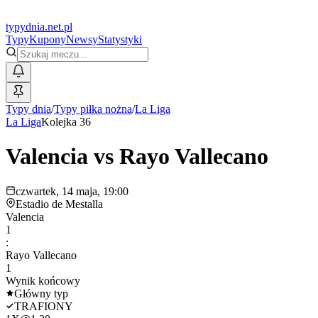
typy
dnia
.net.pl
Typy
Kupony
Newsy
Statystyki
Typy dnia
/
Typy piłka nożna
/
La Liga
La Liga
Kolejka 36
Valencia
vs
Rayo Vallecano
czwartek, 14 maja, 19:00
Estadio de Mestalla
Valencia
1
:
Rayo Vallecano
1
Wynik końcowy
Główny typ
TRAFIONY