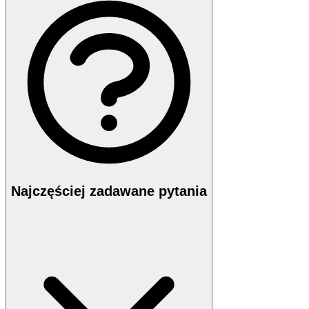
Najczęściej zadawane pytania