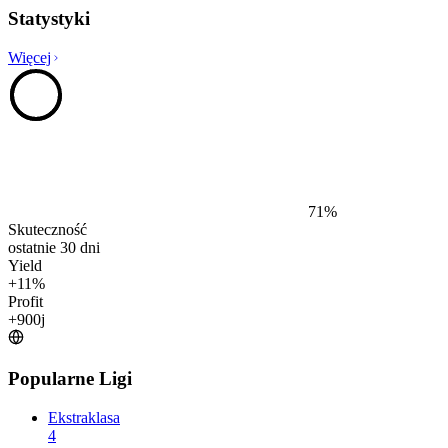
Statystyki
Więcej
71
%
Skuteczność
ostatnie 30 dni
Yield
+
11
%
Profit
+
900
j
Popularne Ligi
Ekstraklasa
4