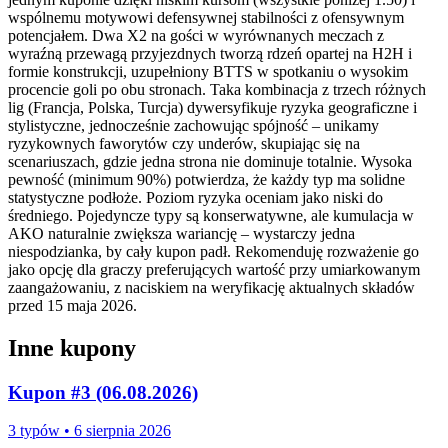
wspólnemu motywowi defensywnej stabilności z ofensywnym
potencjałem. Dwa X2 na gości w wyrównanych meczach z
wyraźną przewagą przyjezdnych tworzą rdzeń opartej na H2H i
formie konstrukcji, uzupełniony BTTS w spotkaniu o wysokim
procencie goli po obu stronach. Taka kombinacja z trzech różnych
lig (Francja, Polska, Turcja) dywersyfikuje ryzyka geograficzne i
stylistyczne, jednocześnie zachowując spójność – unikamy
ryzykownych faworytów czy underów, skupiając się na
scenariuszach, gdzie jedna strona nie dominuje totalnie. Wysoka
pewność (minimum 90%) potwierdza, że każdy typ ma solidne
statystyczne podłoże. Poziom ryzyka oceniam jako niski do
średniego. Pojedyncze typy są konserwatywne, ale kumulacja w
AKO naturalnie zwiększa wariancję – wystarczy jedna
niespodzianka, by cały kupon padł. Rekomenduję rozważenie go
jako opcję dla graczy preferujących wartość przy umiarkowanym
zaangażowaniu, z naciskiem na weryfikację aktualnych składów
przed 15 maja 2026.
Inne kupony
Kupon #3 (06.08.2026)
3
typów •
6 sierpnia 2026