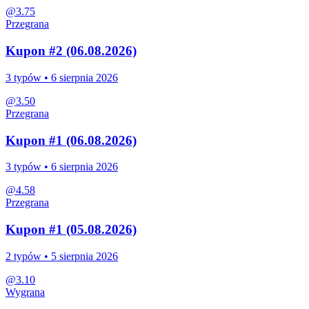
@
3.75
Przegrana
Kupon #2 (06.08.2026)
3
typów •
6 sierpnia 2026
@
3.50
Przegrana
Kupon #1 (06.08.2026)
3
typów •
6 sierpnia 2026
@
4.58
Przegrana
Kupon #1 (05.08.2026)
2
typów •
5 sierpnia 2026
@
3.10
Wygrana