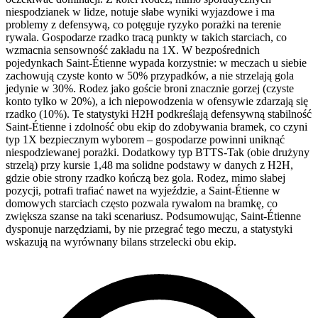
niespodzianek w lidze, notuje słabe wyniki wyjazdowe i ma
problemy z defensywą, co potęguje ryzyko porażki na terenie
rywala. Gospodarze rzadko tracą punkty w takich starciach, co
wzmacnia sensowność zakładu na 1X. W bezpośrednich
pojedynkach Saint-Étienne wypada korzystnie: w meczach u siebie
zachowują czyste konto w 50% przypadków, a nie strzelają gola
jedynie w 30%. Rodez jako goście broni znacznie gorzej (czyste
konto tylko w 20%), a ich niepowodzenia w ofensywie zdarzają się
rzadko (10%). Te statystyki H2H podkreślają defensywną stabilność
Saint-Étienne i zdolność obu ekip do zdobywania bramek, co czyni
typ 1X bezpiecznym wyborem – gospodarze powinni uniknąć
niespodziewanej porażki. Dodatkowy typ BTTS-Tak (obie drużyny
strzelą) przy kursie 1,48 ma solidne podstawy w danych z H2H,
gdzie obie strony rzadko kończą bez gola. Rodez, mimo słabej
pozycji, potrafi trafiać nawet na wyjeździe, a Saint-Étienne w
domowych starciach często pozwala rywalom na bramkę, co
zwiększa szanse na taki scenariusz. Podsumowując, Saint-Étienne
dysponuje narzędziami, by nie przegrać tego meczu, a statystyki
wskazują na wyrównany bilans strzelecki obu ekip.