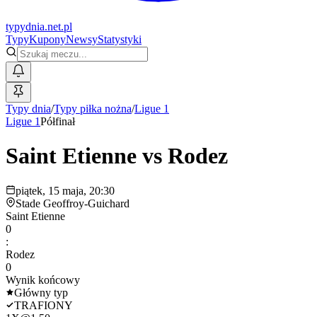
typy
dnia
.net.pl
Typy
Kupony
Newsy
Statystyki
Typy dnia
/
Typy piłka nożna
/
Ligue 1
Ligue 1
Półfinał
Saint Etienne
vs
Rodez
piątek, 15 maja, 20:30
Stade Geoffroy-Guichard
Saint Etienne
0
:
Rodez
0
Wynik końcowy
Główny typ
TRAFIONY