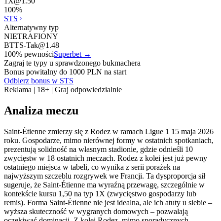
1X
@
1.50
100
%
STS
Alternatywny typ
NIETRAFIONY
BTTS-Tak
@
1.48
100
% pewności
Superbet
→
Zagraj te typy u sprawdzonego bukmachera
Bonus powitalny do 1000 PLN na start
Odbierz bonus w STS
Reklama | 18+ | Graj odpowiedzialnie
Analiza meczu
Saint-Étienne zmierzy się z Rodez w ramach Ligue 1 15 maja 2026
roku. Gospodarze, mimo nierównej formy w ostatnich spotkaniach,
prezentują solidność na własnym stadionie, gdzie odnieśli 10
zwycięstw w 18 ostatnich meczach. Rodez z kolei jest już pewny
ostatniego miejsca w tabeli, co wynika z serii porażek na
najwyższym szczeblu rozgrywek we Francji. Ta dysproporcja sił
sugeruje, że Saint-Étienne ma wyraźną przewagę, szczególnie w
kontekście kursu 1,50 na typ 1X (zwycięstwo gospodarzy lub
remis). Forma Saint-Étienne nie jest idealna, ale ich atuty u siebie –
wyższa skuteczność w wygranych domowych – pozwalają
oczekiwać dominacji. Z kolei Rodez, mimo sporadycznych