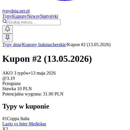
typy
dnia
.net.pl
Typy
Kupony
Newsy
Statystyki
Typy dnia
/
Kupony bukmacherskie
/
Kupon #2 (13.05.2026)
Kupon #2 (13.05.2026)
AKO
3
typów
•
13 maja 2026
@
3.19
Przegrana
Stawka
10
PLN
Potencjalna wygrana:
31.90
PLN
Typy w kuponie
#
1
Coppa Italia
Lazio
vs
Inter Mediolan
X2