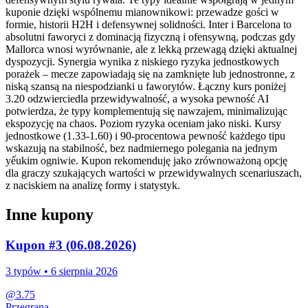
kuponie dzięki wspólnemu mianownikowi: przewadze gości w
formie, historii H2H i defensywnej solidności. Inter i Barcelona to
absolutni faworyci z dominacją fizyczną i ofensywną, podczas gdy
Mallorca wnosi wyrównanie, ale z lekką przewagą dzięki aktualnej
dyspozycji. Synergia wynika z niskiego ryzyka jednostkowych
porażek – mecze zapowiadają się na zamknięte lub jednostronne, z
niską szansą na niespodzianki u faworytów. Łączny kurs poniżej
3.20 odzwierciedla przewidywalność, a wysoka pewność AI
potwierdza, że typy komplementują się nawzajem, minimalizując
ekspozycję na chaos. Poziom ryzyka oceniam jako niski. Kursy
jednostkowe (1.33-1.60) i 90-procentowa pewność każdego tipu
wskazują na stabilność, bez nadmiernego polegania na jednym
yếukim ogniwie. Kupon rekomenduję jako zrównoważoną opcję
dla graczy szukających wartości w przewidywalnych scenariuszach,
z naciskiem na analizę formy i statystyk.
Inne kupony
Kupon #3 (06.08.2026)
3
typów •
6 sierpnia 2026
@
3.75
Przegrana