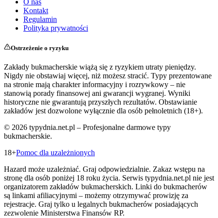
O nas
Kontakt
Regulamin
Polityka prywatności
Ostrzeżenie o ryzyku
Zakłady bukmacherskie wiążą się z ryzykiem utraty pieniędzy.
Nigdy nie obstawiaj więcej, niż możesz stracić. Typy prezentowane
na stronie mają charakter informacyjny i rozrywkowy – nie
stanowią porady finansowej ani gwarancji wygranej. Wyniki
historyczne nie gwarantują przyszłych rezultatów. Obstawianie
zakładów jest dozwolone wyłącznie dla osób pełnoletnich (18+).
©
2026
typydnia.net.pl – Profesjonalne darmowe typy
bukmacherskie.
18+
Pomoc dla uzależnionych
Hazard może uzależniać. Graj odpowiedzialnie. Zakaz wstępu na
stronę dla osób poniżej 18 roku życia. Serwis typydnia.net.pl nie jest
organizatorem zakładów bukmacherskich. Linki do bukmacherów
są linkami afiliacyjnymi – możemy otrzymywać prowizję za
rejestracje. Graj tylko u legalnych bukmacherów posiadających
zezwolenie Ministerstwa Finansów RP.