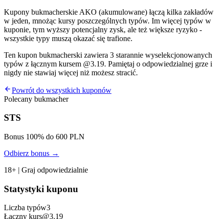
Kupony bukmacherskie AKO (akumulowane) łączą kilka zakładów
w jeden, mnożąc kursy poszczególnych typów. Im więcej typów w
kuponie, tym wyższy potencjalny zysk, ale też większe ryzyko -
wszystkie typy muszą okazać się trafione.
Ten kupon bukmacherski zawiera
3
starannie wyselekcjonowanych
typów z łącznym kursem @
3.19
. Pamiętaj o odpowiedzialnej grze i
nigdy nie stawiaj więcej niż możesz stracić.
Powrót do wszystkich kuponów
Polecany bukmacher
STS
Bonus 100% do 600 PLN
Odbierz bonus →
18+ | Graj odpowiedzialnie
Statystyki kuponu
Liczba typów
3
Łączny kurs
@
3.19