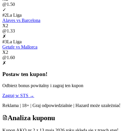
@
1.50
✓
#
2
La Liga
Alaves
vs
Barcelona
X2
@
1.33
✗
#
3
La Liga
Getafe
vs
Mallorca
X2
@
1.60
✗
Postaw ten kupon!
Odbierz bonus powitalny i zagraj ten kupon
Zagraj w
STS
→
Reklama | 18+ | Graj odpowiedzialnie | Hazard może uzależniać
Analiza kuponu
Kupon AKO nr 2 z 13 maja 2026 roku składa się z trzech starć,