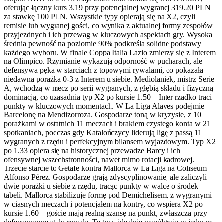
oferując łączny kurs 3.19 przy potencjalnej wygranej 319.20 PLN
za stawkę 100 PLN. Wszystkie typy opierają się na X2, czyli
remisie lub wygranej gości, co wynika z aktualnej formy zespołów
przyjezdnych i ich przewag w kluczowych aspektach gry. Wysoka
średnia pewność na poziomie 90% podkreśla solidne podstawy
każdego wyboru. W finale Coppa Italia Lazio zmierzy się z Interem
na Olimpico. Rzymianie wykazują odporność w pucharach, ale
defensywa pęka w starciach z topowymi rywalami, co pokazała
niedawna porażka 0-3 z Interem u siebie. Mediolaniek, mistrz Serie
A, wchodzą w mecz po serii wygranych, z głębią składu i fizyczną
dominacją, co uzasadnia typ X2 po kursie 1.50 – Inter rzadko traci
punkty w kluczowych momentach. W La Liga Alaves podejmie
Barcelonę na Mendizorroza. Gospodarze toną w kryzysie, z 10
porażkami w ostatnich 11 meczach i brakiem czystego konta w 21
spotkaniach, podczas gdy Katalończycy liderują ligę z passą 11
wygranych z rzędu i perfekcyjnym bilansem wyjazdowym. Typ X2
po 1.33 opiera się na historycznej przewadze Barcy i ich
ofensywnej wszechstronności, nawet mimo rotacji kadrowej.
Trzecie starcie to Getafe kontra Mallorca w La Liga na Coliseum
Alfonso Pérez. Gospodarze grają zdyscyplinowanie, ale zaliczyli
dwie porażki u siebie z rzędu, tracąc punkty w walce o środek
tabeli. Mallorca stabilizuje formę pod Demichelisem, z wygranymi
w ciasnych meczach i potencjałem na kontry, co wspiera X2 po
kursie 1.60 – goście mają realną szansę na punkt, zwłaszcza przy
defensywnym stylu rywala. Te typy idealnie współgrają w jednym