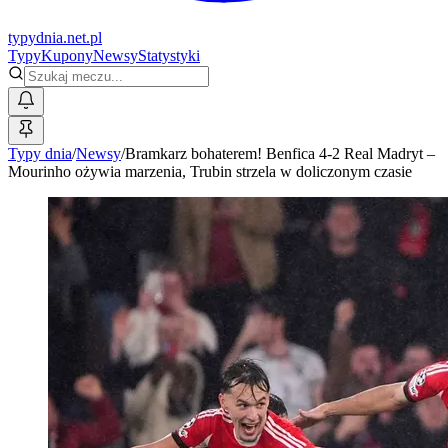
typy
dnia
.net.pl
Typy
Kupony
Newsy
Statystyki
Typy dnia
/
Newsy
/
Bramkarz bohaterem! Benfica 4-2 Real Madryt –
Mourinho ożywia marzenia, Trubin strzela w doliczonym czasie