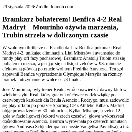
29 stycznia 2026
•
Źródło:
fotmob.com
Bramkarz bohaterem! Benfica 4-2 Real
Madryt – Mourinho ożywia marzenia,
Trubin strzela w doliczonym czasie
W szalonym thrillerze na Estadio da Luz Benfica pokonała Real
Madryt 4-2, unikając eliminacji z Ligi Mistrzów i awansując do
rundy play-off fazy pucharowej. Bramkarz Anatolij Trubin stał się
bohaterem meczu, wpisując się na listę strzelców w 98. minucie
efektowną główką po rzucie wolnym Fredrika Aursnesa. Ten gol
zapewnił Benfica wyprzedzenie Olympique Marsylia na różnicy
bramek i utrzymanie w walce o 1/8 finału.
Jose Mourinho, były trener Realu, wrócił nawiedzić dawny klub w
wielkim stylu. Real, który grał w końcówce w dziewiątkę po
czerwonych kartkach dla Raula Asencio i Rodrygo, musi zadowolić
się play-offami po porażce Sporting CP z Athletic Bilbao. Madrid
objął prowadzenie w 30. minucie – Kylian Mbappe, strzelec 12.
gola w fazie ligowej (rekord wszech czasów), głową wykorzystał
dośrodkowanie Asencio. Benfica wyrównała po czterech minutach
(głowa Andreasa Schjelderupa po crossie Vangelisa Pavlidisa), a tuż
przed przerwą Pavlidis pewnie egzekwował rzut karny po faulu