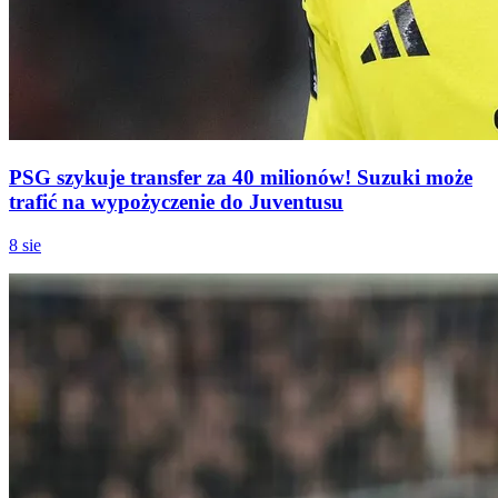
PSG szykuje transfer za 40 milionów! Suzuki może
trafić na wypożyczenie do Juventusu
8 sie