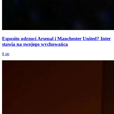
Esposito odrzuci Arsenal i Manchester United? Inter
stawia na swojego wychowańca
8 sie