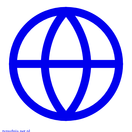
typy
dnia
.net.pl