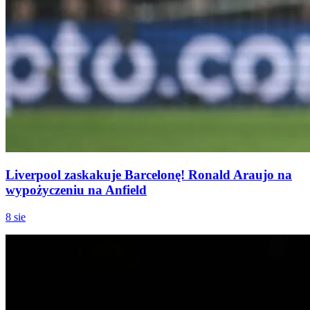
Liverpool zaskakuje Barcelonę! Ronald Araujo na
wypożyczeniu na Anfield
8 sie