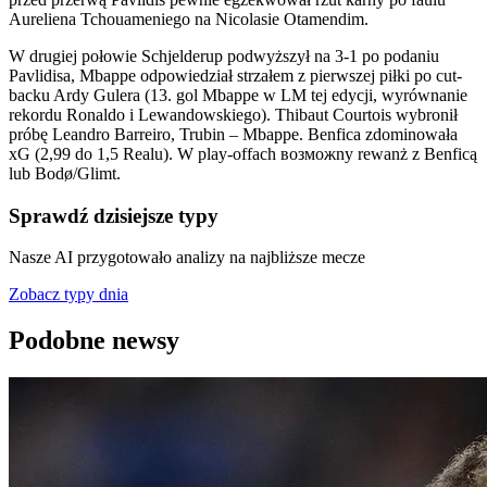
Aureliena Tchouameniego na Nicolasie Otamendim.
W drugiej połowie Schjelderup podwyższył na 3-1 po podaniu
Pavlidisa, Mbappe odpowiedział strzałem z pierwszej piłki po cut-
backu Ardy Gulera (13. gol Mbappe w LM tej edycji, wyrównanie
rekordu Ronaldo i Lewandowskiego). Thibaut Courtois wybronił
próbę Leandro Barreiro, Trubin – Mbappe. Benfica zdominowała
xG (2,99 do 1,5 Realu). W play-offach возможny rewanż z Benficą
lub Bodø/Glimt.
Sprawdź dzisiejsze typy
Nasze AI przygotowało analizy na najbliższe mecze
Zobacz typy dnia
Podobne newsy