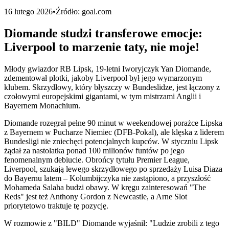
16 lutego 2026
•
Źródło:
goal.com
Diomande studzi transferowe emocje:
Liverpool to marzenie taty, nie moje!
Młody gwiazdor RB Lipsk, 19-letni Iworyjczyk Yan Diomande,
zdementował plotki, jakoby Liverpool był jego wymarzonym
klubem. Skrzydłowy, który błyszczy w Bundeslidze, jest łączony z
czołowymi europejskimi gigantami, w tym mistrzami Anglii i
Bayernem Monachium.
Diomande rozegrał pełne 90 minut w weekendowej porażce Lipska
z Bayernem w Pucharze Niemiec (DFB-Pokal), ale klęska z liderem
Bundesligi nie zniechęci potencjalnych kupców. W styczniu Lipsk
żądał za nastolatka ponad 100 milionów funtów po jego
fenomenalnym debiucie. Obrońcy tytułu Premier League,
Liverpool, szukają lewego skrzydłowego po sprzedaży Luisa Diaza
do Bayernu latem – Kolumbijczyka nie zastąpiono, a przyszłość
Mohameda Salaha budzi obawy. W kręgu zainteresowań "The
Reds" jest też Anthony Gordon z Newcastle, a Arne Slot
priorytetowo traktuje tę pozycję.
W rozmowie z "BILD" Diomande wyjaśnił: "Ludzie zrobili z tego