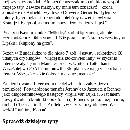
mój wymarzony klub. Ale przede wszystkim to ulubiony zespół
mojego taty. Zawsze marzył, by mnie tam zobaczyć – kocha
atmosferę na Anfield i wychwalał Stevena Gerrarda. Byłem za
młody, by go oglądać, długo nie mieliśmy nawet telewizora.
Szanuję Liverpool, ale moim marzeniem jest teraz Lipsk".
Pytany o Bayern, dodał: "Miło być z nimi łączonym, ale nie
rozmawiałem z nikim stamtąd. Nie pora na to. Jestem szczęśliwy w
Lipsku i skupiony na grze".
Sezon w Bundeslidze to dla niego 7 goli, 4 asysty i rekordowe 68
udanych dryblingów – więcej niż ktokolwiek inny. W styczniu
interesowały się nim Manchester City, United i Tottenham.
Wcześniej w GOAL.com mówił: "Skupiam się na grze, słucham
trenera. Wszystko idzie dobrze, nie zatrzymam się".
Zainteresowanie Liverpoolu nie dziwi – klub zabezpiecza
przyszłość. Potwierdzono transfer Jeremy'ego Jacqueta z Rennes
jako długoterminowego następcy Virgila van Dijka (35 lat latem,
nowy dwuletni kontrakt obok Salaha). Francuz, po kontuzji barku,
ominął Chelsea i trafi na Anfield, zwłaszcza przy niepewności
wokół Ibrahimy Konaté.
Sprawdź dzisiejsze typy