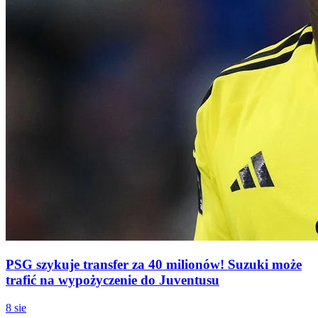
PSG szykuje transfer za 40 milionów! Suzuki może
trafić na wypożyczenie do Juventusu
8 sie