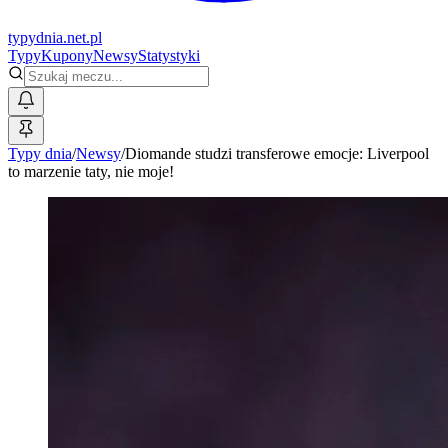
typy
dnia
.net.pl
Typy
Kupony
Newsy
Statystyki
Typy dnia
/
Newsy
/
Diomande studzi transferowe emocje: Liverpool
to marzenie taty, nie moje!