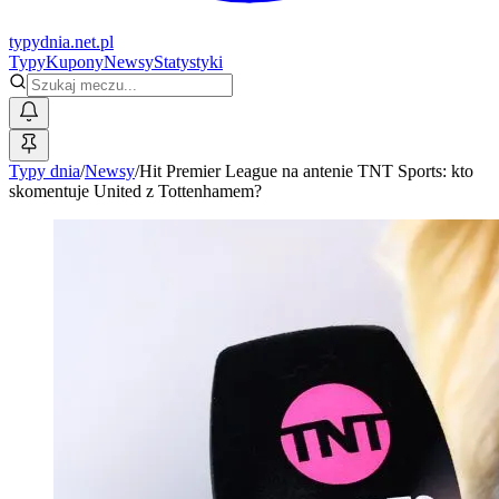
typy
dnia
.net.pl
Typy
Kupony
Newsy
Statystyki
Typy dnia
/
Newsy
/
Hit Premier League na antenie TNT Sports: kto
skomentuje United z Tottenhamem?