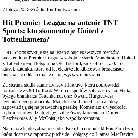
7 lutego 2026
•
Źródło:
fourfourtwo.com
Hit Premier League na antenie TNT
Sports: kto skomentuje United z
Tottenhamem?
TNT Sports szykuje się na jeden z najciekawszych meczów
weekendu w Premier League – sobotnie starcie Manchesteru United
z Tottenhamem Hotspur na Old Trafford, kick-off o 12:30. To
klasyk gatunku, który od lat elektryzuje kibiców, a broadcaster
postara się oddać emocje na najwyższym poziomie.
Za sterami studia stanie Lynsey Hipgrave, która poprowadzi
transmisję z Old Trafford. W roli ekspertów zobaczymy Joe Harta,
byłego bramkarza Tottenhamu, oraz Owena Hargreavesa,
legendarnego pomocnika Manchesteru United – ich analizy
zapowiadają się na prawdziwą perełkę. Komentarz z wysokości
trybun poprowadzi duet gwiazd: główny komentator Darren
Fletcher oraz Ally McCoist jako współkomentator.
Na murawie nie zabraknie Jules Breach, columnistki FourFourTwo,
która dostarczy raportów pitchside i dołączy do Liamsa MacDevitta