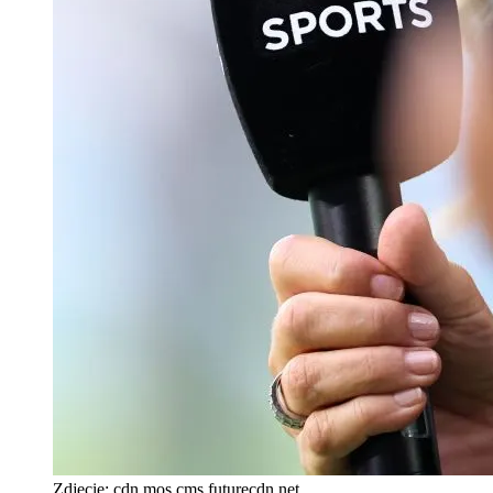
Zdjęcie:
cdn.mos.cms.futurecdn.net