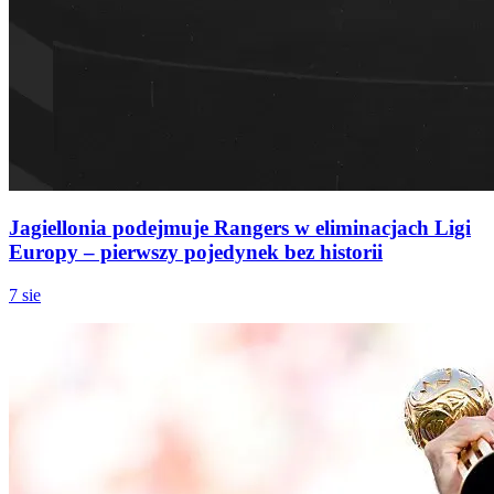
Jagiellonia podejmuje Rangers w eliminacjach Ligi
Europy – pierwszy pojedynek bez historii
7 sie