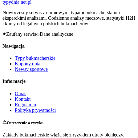
typy
dnia
.net.pl
Nowoczesny serwis z darmowymi typami bukmacherskimi i
eksperckimi analizami. Codzienne analizy meczowe, statystyki H2H
i kursy od legalnych polskich bukmacherów.
Zaufany serwis
Dane analityczne
Nawigacja
Typy bukmacherskie
Kupony dnia
Newsy sportowe
Informacje
O nas
Kontakt
Regulamin
Polityka prywatności
Ostrzeżenie o ryzyku
Zakłady bukmacherskie wiążą się z ryzykiem utraty pieniędzy.