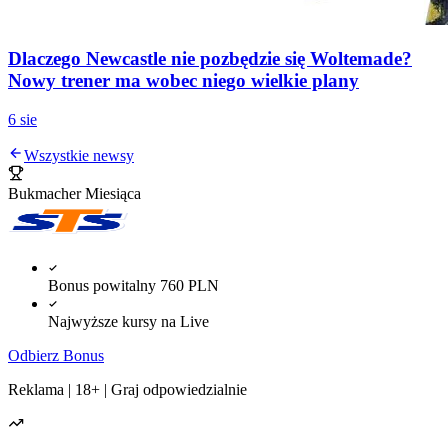
Dlaczego Newcastle nie pozbędzie się Woltemade?
Nowy trener ma wobec niego wielkie plany
6 sie
Wszystkie newsy
Bukmacher Miesiąca
Bonus powitalny 760 PLN
Najwyższe kursy na Live
Odbierz Bonus
Reklama | 18+ | Graj odpowiedzialnie