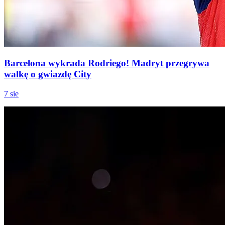
Barcelona wykrada Rodriego! Madryt przegrywa
walkę o gwiazdę City
7 sie