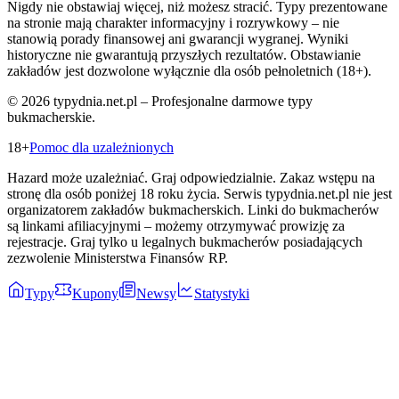
Nigdy nie obstawiaj więcej, niż możesz stracić. Typy prezentowane
na stronie mają charakter informacyjny i rozrywkowy – nie
stanowią porady finansowej ani gwarancji wygranej. Wyniki
historyczne nie gwarantują przyszłych rezultatów. Obstawianie
zakładów jest dozwolone wyłącznie dla osób pełnoletnich (18+).
©
2026
typydnia.net.pl – Profesjonalne darmowe typy
bukmacherskie.
18+
Pomoc dla uzależnionych
Hazard może uzależniać. Graj odpowiedzialnie. Zakaz wstępu na
stronę dla osób poniżej 18 roku życia. Serwis typydnia.net.pl nie jest
organizatorem zakładów bukmacherskich. Linki do bukmacherów
są linkami afiliacyjnymi – możemy otrzymywać prowizję za
rejestracje. Graj tylko u legalnych bukmacherów posiadających
zezwolenie Ministerstwa Finansów RP.
Typy
Kupony
Newsy
Statystyki