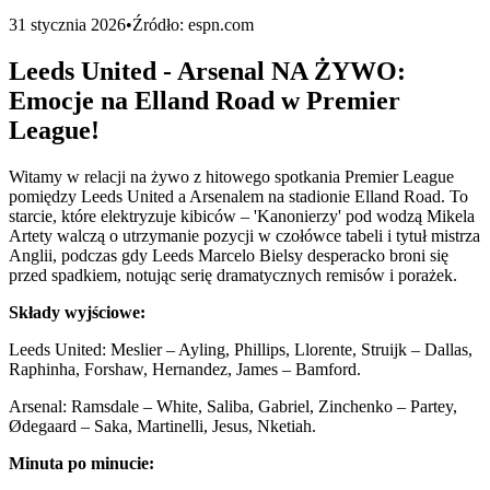
31 stycznia 2026
•
Źródło:
espn.com
Leeds United - Arsenal NA ŻYWO:
Emocje na Elland Road w Premier
League!
Witamy w relacji na żywo z hitowego spotkania Premier League
pomiędzy Leeds United a Arsenalem na stadionie Elland Road. To
starcie, które elektryzuje kibiców – 'Kanonierzy' pod wodzą Mikela
Artety walczą o utrzymanie pozycji w czołówce tabeli i tytuł mistrza
Anglii, podczas gdy Leeds Marcelo Bielsy desperacko broni się
przed spadkiem, notując serię dramatycznych remisów i porażek.
Składy wyjściowe:
Leeds United: Meslier – Ayling, Phillips, Llorente, Struijk – Dallas,
Raphinha, Forshaw, Hernandez, James – Bamford.
Arsenal: Ramsdale – White, Saliba, Gabriel, Zinchenko – Partey,
Ødegaard – Saka, Martinelli, Jesus, Nketiah.
Minuta po minucie: