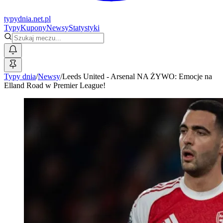
typy
dnia
.net.pl
Typy
Kupony
Newsy
Statystyki
Typy dnia
/
Newsy
/
Leeds United - Arsenal NA ŻYWO: Emocje na
Elland Road w Premier League!