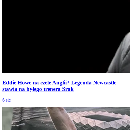
Eddie Howe na czele Anglii? Legenda Newcastle
stawia na byłego trenera Srok
6 sie