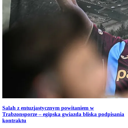
Salah z entuzjastycznym powitaniem w
Trabzonsporze – egipska gwiazda bliska podpisania
kontraktu