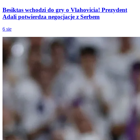
Besiktas wchodzi do gry o Vlahovicia! Prezydent
Adali potwierdza negocjacje z Serbem
6 sie