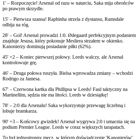
1' – Rozpoczęcie! Arsenal od razu w natarciu, Saka mija obrońców
po prawym skrzydle.
15' – Pierwsza szansa! Raphinha strzela z dystansu, Ramsdale
odbija na róg.
28' – Gol! Arsenal prowadzi 1:0. Ødegaard perfekcyjnym podaniem
znajduje Jesusa, który pokonuje Mesliera strzałem w okienko.
Kanonierzy dominują posiadanie piłki (62%).
45' +2 – Koniec pierwszej połowy. Leeds walczy, ale Arsenal
kontrolowuje grę.
46' – Druga połowa ruszyła. Bielsa wprowadza zmiany – wchodzi
Rodrigo za Jamesa.
67' – Czerwona kartka dla Phillipsa w Leeds! Faul taktyczny na
Martinellim, sędzia nie ma litości. Leeds w dziesiątkę!
78' – 2:0 dla Arsenalu! Saka wykorzystuje przewagę liczebną i
lobuje bramkarza.
90' +3 – Końcowy gwizdek! Arsenal wygrywa 2:0 i umacnia się na
podium Premier League. Leeds w coraz większych tarapatach.
To był jednostronny mecz, w którym doświadczenie 'Kanonierów'