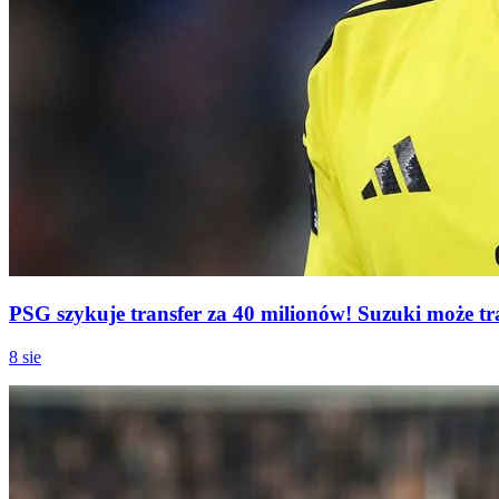
PSG szykuje transfer za 40 milionów! Suzuki może tr
8 sie