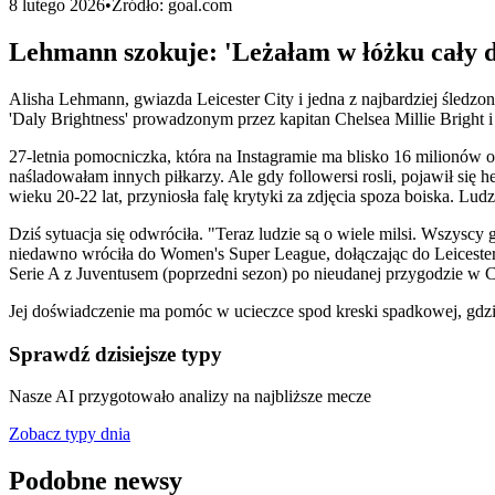
8 lutego 2026
•
Źródło:
goal.com
Lehmann szokuje: 'Leżałam w łóżku cały d
Alisha Lehmann, gwiazda Leicester City i jedna z najbardziej śledzon
'Daly Brightness' prowadzonym przez kapitan Chelsea Millie Bright i
27-letnia pomocniczka, która na Instagramie ma blisko 16 milionów o
naśladowałam innych piłkarzy. Ale gdy followersi rosli, pojawił si
wieku 20-22 lat, przyniosła falę krytyki za zdjęcia spoza boiska. Ludzie
Dziś sytuacja się odwróciła. "Teraz ludzie są o wiele milsi. Wszyscy
niedawno wróciła do Women's Super League, dołączając do Leicester
Serie A z Juventusem (poprzedni sezon) po nieudanej przygodzie w 
Jej doświadczenie ma pomóc w ucieczce spod kreski spadkowej, gdzi
Sprawdź dzisiejsze typy
Nasze AI przygotowało analizy na najbliższe mecze
Zobacz typy dnia
Podobne newsy