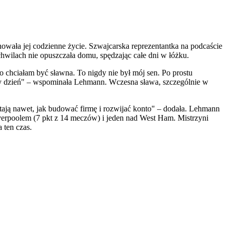
jnowała jej codzienne życie. Szwajcarska reprezentantka na podcaście
chwilach nie opuszczała domu, spędzając całe dni w łóżku.
o chciałam być sławna. To nigdy nie był mój sen. Po prostu
cały dzień" – wspominała Lehmann. Wczesna sława, szczególnie w
Pytają nawet, jak budować firmę i rozwijać konto" – dodała. Lehmann
verpoolem (7 pkt z 14 meczów) i jeden nad West Ham. Mistrzyni
 ten czas.