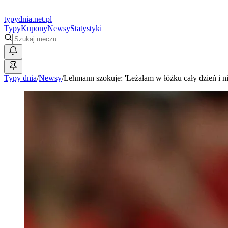
typy
dnia
.net.pl
Typy
Kupony
Newsy
Statystyki
Typy dnia
/
Newsy
/
Lehmann szokuje: 'Leżałam w łóżku cały dzień i n