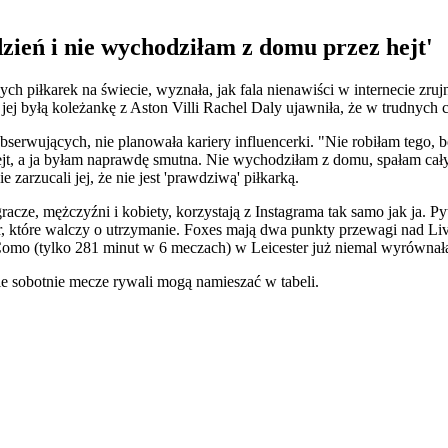
zień i nie wychodziłam z domu przez hejt'
ych piłkarek na świecie, wyznała, jak fala nienawiści w internecie zru
 jej byłą koleżankę z Aston Villi Rachel Daly ujawniła, że w trudnych 
bserwujących, nie planowała kariery influencerki. "Nie robiłam tego, b
ę hejt, a ja byłam naprawdę smutna. Nie wychodziłam z domu, spałam 
 zarzucali jej, że nie jest 'prawdziwą' piłkarką.
 gracze, mężczyźni i kobiety, korzystają z Instagrama tak samo jak ja. 
, które walczy o utrzymanie. Foxes mają dwa punkty przewagi nad Li
Como (tylko 281 minut w 6 meczach) w Leicester już niemal wyrównała
e sobotnie mecze rywali mogą namieszać w tabeli.