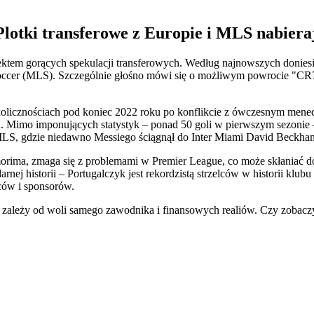
lotki transferowe z Europie i MLS nabiera
ektem gorących spekulacji transferowych. Według najnowszych doniesie
occer (MLS). Szczególnie głośno mówi się o możliwym powrocie "CR7
olicznościach pod koniec 2022 roku po konflikcie z ówczesnym mened
. Mimo imponujących statystyk – ponad 50 goli w pierwszym sezonie – 
LS, gdzie niedawno Messiego ściągnął do Inter Miami David Beckha
orima, zmaga się z problemami w Premier League, co może skłaniać 
rnej historii – Portugalczyk jest rekordzistą strzelców w historii kl
ców i sponsorów.
ko zależy od woli samego zawodnika i finansowych realiów. Czy zoba