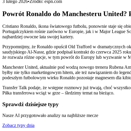
3 lutego 2026
•
Źródło:
espn.com
Powrót Ronaldo do Manchesteru United? P
Cristiano Ronaldo, ikona światowego futbolu, ponownie staje się obi
Portugalczykiem rośnie zarówno w Europie, jak i w Major League S
najbardziej owocne lata swojej kariery.
Przypomnijmy, że Ronaldo opuścił Old Trafford w dramatycznych ok
saudyjskiego Al-Nassr, gdzie podpisał kontrakt do czerwca 2025 roku
że rozważa różne opcje, w tym powrót do Europy lub wyzwanie w M
Manchester United, aktualnie pod wodzą nowego trenera Rubena Am
byłby nie tylko marketingowym hitem, ale też nawiązaniem do legenda
podeszłym futbolowym wieku Ronaldo pozostaje magnesem dla kibi
Transfer Talk podaje, że wstępne rozmowy już trwają, choć wszyst
Piłka transferowa wciąż w grze – śledzimy temat na bieżąco.
Sprawdź dzisiejsze typy
Nasze AI przygotowało analizy na najbliższe mecze
Zobacz typy dnia