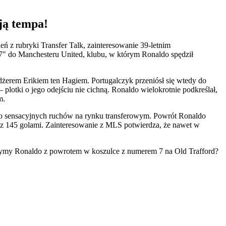
ją tempa!
ń z rubryki Transfer Talk, zainteresowanie 39-letnim
" do Manchesteru United, klubu, w którym Ronaldo spędził
żerem Erikiem ten Hagiem. Portugalczyk przeniósł się wtedy do
plotki o jego odejściu nie cichną. Ronaldo wielokrotnie podkreślał,
m.
do sensacyjnych ruchów na rynku transferowym. Powrót Ronaldo
ubu z 145 golami. Zainteresowanie z MLS potwierdza, że nawet w
czymy Ronaldo z powrotem w koszulce z numerem 7 na Old Trafford?