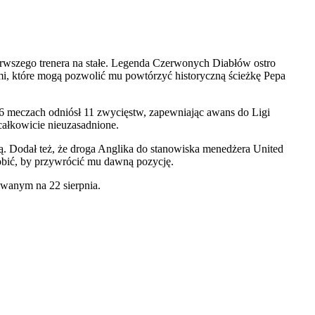
rwszego trenera na stałe. Legenda Czerwonych Diabłów ostro
mi, które mogą pozwolić mu powtórzyć historyczną ścieżkę Pepa
6 meczach odniósł 11 zwycięstw, zapewniając awans do Ligi
ałkowicie nieuzasadnione.
ją. Dodał też, że droga Anglika do stanowiska menedżera United
obić, by przywrócić mu dawną pozycję.
owanym na 22 sierpnia.