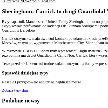
11 czerwca 2026
•
Źródło:
goal.com
Sheringham: Carrick to drugi Guardiola! 
Były napastnik Manchesteru United, Teddy Sheringham, mocno popar
skrytykowała porównania do kadencji Ole Gunnara Solskjaera i podk
Guardioli z Barcelony.
Carrick otrzymał w maju dwuletni kontrakt po udanym okresie przej
Mistrzów, w tym po wygranych z Manchesterem City. Sheringham uwa
W rozmowie z BOYLE Sports były reprezentant Anglii stwierdził, że C
przypomina mu debiut Guardioli na Camp Nou. Carrick, który wcześn
Teraz przed 40-latkiem stoi trudne zadanie utrzymania formy w pre-
Sprawdź dzisiejsze typy
Nasze AI przygotowało analizy na najbliższe mecze
Zobacz typy dnia
Podobne newsy