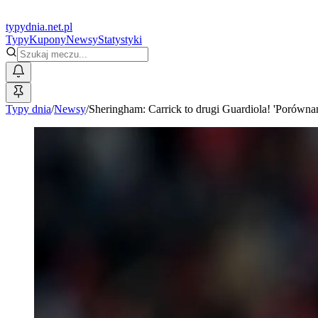
typy
dnia
.net.pl
Typy
Kupony
Newsy
Statystyki
Typy dnia
/
Newsy
/
Sheringham: Carrick to drugi Guardiola! 'Porównan