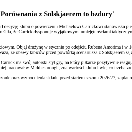
'Porównania z Solskjaerem to bzdury'
ł decyzję klubu o powierzeniu Michaelowi Carrickowi stanowiska pie
reśliła, że Carrick dysponuje wyjątkowymi umiejętnościami taktyczny
ściowym. Objął drużynę w styczniu po odejściu Rubena Amorima i w 1
ża, że obawy kibiców przed powtórką scenariusza z Solskjaerem są c
arrick ma swój autorski styl gry, na który piłkarze pozytywnie reagu
iej pracował w Middlesbrough, zna wartości klubu i wie, co trzeba zr
sezonie oraz wzmocnienia składu przed startem sezonu 2026/27, zaplan