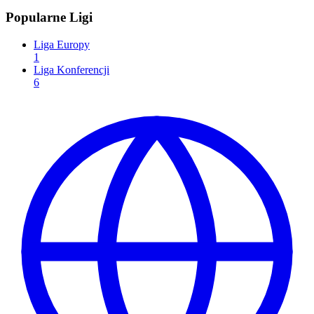
Popularne Ligi
Liga Europy
1
Liga Konferencji
6