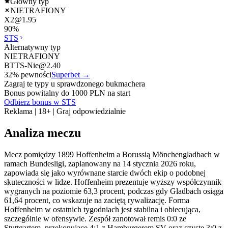
Główny typ
NIETRAFIONY
X2
@
1.95
90
%
STS
Alternatywny typ
NIETRAFIONY
BTTS-Nie
@
2.40
32
% pewności
Superbet
→
Zagraj te typy u sprawdzonego bukmachera
Bonus powitalny do 1000 PLN na start
Odbierz bonus w STS
Reklama | 18+ | Graj odpowiedzialnie
Analiza meczu
Mecz pomiędzy 1899 Hoffenheim a Borussią Mönchengladbach w
ramach Bundesligi, zaplanowany na 14 stycznia 2026 roku,
zapowiada się jako wyrównane starcie dwóch ekip o podobnej
skuteczności w lidze. Hoffenheim prezentuje wyższy współczynnik
wygranych na poziomie 63,3 procent, podczas gdy Gladbach osiąga
61,64 procent, co wskazuje na zaciętą rywalizację. Forma
Hoffenheim w ostatnich tygodniach jest stabilna i obiecująca,
szczególnie w ofensywie. Zespół zanotował remis 0:0 ze
Stuttgartem, przekonujące 4:1 z Hamburgerem SV oraz czyste 3:0 z