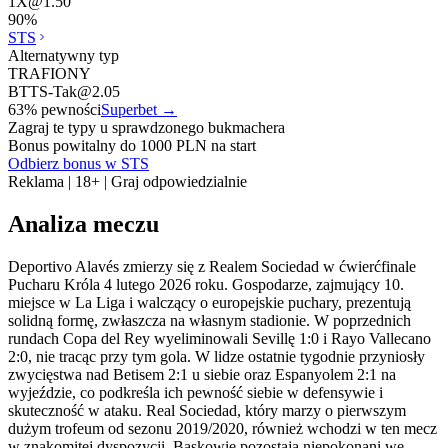
1X
@
1.50
90
%
STS
Alternatywny typ
TRAFIONY
BTTS-Tak
@
2.05
63
% pewności
Superbet
→
Zagraj te typy u sprawdzonego bukmachera
Bonus powitalny do 1000 PLN na start
Odbierz bonus w STS
Reklama | 18+ | Graj odpowiedzialnie
Analiza meczu
Deportivo Alavés zmierzy się z Realem Sociedad w ćwierćfinale
Pucharu Króla 4 lutego 2026 roku. Gospodarze, zajmujący 10.
miejsce w La Liga i walczący o europejskie puchary, prezentują
solidną formę, zwłaszcza na własnym stadionie. W poprzednich
rundach Copa del Rey wyeliminowali Sevillę 1:0 i Rayo Vallecano
2:0, nie tracąc przy tym gola. W lidze ostatnie tygodnie przyniosły
zwycięstwa nad Betisem 2:1 u siebie oraz Espanyolem 2:1 na
wyjeździe, co podkreśla ich pewność siebie w defensywie i
skuteczność w ataku. Real Sociedad, który marzy o pierwszym
dużym trofeum od sezonu 2019/2020, również wchodzi w ten mecz
w znakomitej dyspozycji. Baskowie pozostają niepokonani we