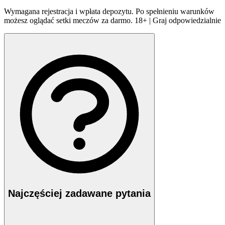
Wymagana rejestracja i wpłata depozytu. Po spełnieniu warunków
możesz oglądać setki meczów za darmo. 18+ | Graj odpowiedzialnie
Najczęściej zadawane pytania