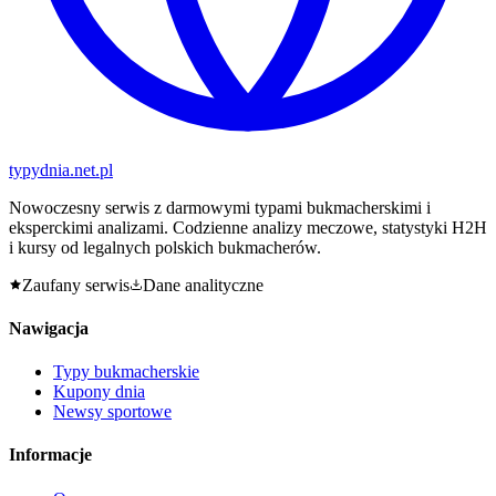
typy
dnia
.net.pl
Nowoczesny serwis z darmowymi typami bukmacherskimi i
eksperckimi analizami. Codzienne analizy meczowe, statystyki H2H
i kursy od legalnych polskich bukmacherów.
Zaufany serwis
Dane analityczne
Nawigacja
Typy bukmacherskie
Kupony dnia
Newsy sportowe
Informacje