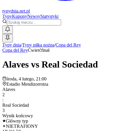
typy
dnia
.net.pl
Typy
Kupony
Newsy
Statystyki
Typy dnia
/
Typy piłka nożna
/
Copa del Rey
Copa del Rey
Ćwierćfinał
Alaves
vs
Real Sociedad
środa, 4 lutego, 21:00
Estadio Mendizorrotza
Alaves
2
:
Real Sociedad
3
Wynik końcowy
Główny typ
NIETRAFIONY