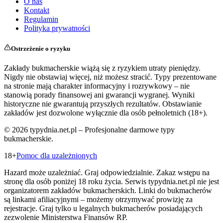
O nas
Kontakt
Regulamin
Polityka prywatności
Ostrzeżenie o ryzyku
Zakłady bukmacherskie wiążą się z ryzykiem utraty pieniędzy.
Nigdy nie obstawiaj więcej, niż możesz stracić. Typy prezentowane
na stronie mają charakter informacyjny i rozrywkowy – nie
stanowią porady finansowej ani gwarancji wygranej. Wyniki
historyczne nie gwarantują przyszłych rezultatów. Obstawianie
zakładów jest dozwolone wyłącznie dla osób pełnoletnich (18+).
©
2026
typydnia.net.pl – Profesjonalne darmowe typy
bukmacherskie.
18+
Pomoc dla uzależnionych
Hazard może uzależniać. Graj odpowiedzialnie. Zakaz wstępu na
stronę dla osób poniżej 18 roku życia. Serwis typydnia.net.pl nie jest
organizatorem zakładów bukmacherskich. Linki do bukmacherów
są linkami afiliacyjnymi – możemy otrzymywać prowizję za
rejestracje. Graj tylko u legalnych bukmacherów posiadających
zezwolenie Ministerstwa Finansów RP.