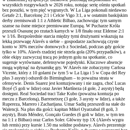
wszystkich rozgrywkach w 2026 roku, notując serię ośmiu spotkań
bez porażki, w tym pięć wygranych. W La Liga pokonali niedawno
Getafe 2:1, Barcelonę 2:1 i Celcie Vigo 3:1, a w ostatnim baskijskim
derby zremisowali 1:1 z Athletic Bilbao, zachowując tym samym
szanse na ósme miejsce premiowane Europą. W Pucharze Króla
przeszli Osasunę po rzutach karnych w 1/8 finału oraz Eldense 2:1
w 1/16. Bezpośrednie starcia między tymi drużynami wskazują na
lekką przewagę Alavés u siebie – gospodarze zachowują czyste
konto w 30% meczów domowych z Sociedad, podczas gdy goście
tylko w 10%. Alavés rzadziej nie strzela gola (20% przypadków), a
obie ekipy zazwyczaj tracą po jednym golu na spotkanie, co
sugeruje wyrównane, defensywne pojedynki. Kluczowe absencje
mogą wpłynąć na dynamikę gry. W Alavés nie zobaczymy Carlosa
Vicente, który z 10 golami (w tym 5 w La Liga i 5 w Copa del Rey
plus 3 asysty) odszedł do Birmingham – to poważna strata w
ofensywie. Denis Suarez jest kontuzjowany i nie zagra, choć Lucas
Boyé (5 goli w lidze) oraz Javier Martíneza (4 gole, 2 asysty) będą
dostępni. Real Sociedad traci Take Kubo (poważna kontuzja po
meczu z Barceloną), Barrenetxeę (3 gole, 3 asysty w lidze), a także
Rupereza, Marrero i Zacharijana. Umar Sadiq przeszedł na stałe do
Walencji. Na plus dla gości: kapitan Mikel Oyarzabal (8 goli, 3
asysty), Brais Méndez, Gonçalo Guedes (6 goli w lidze, w tym ten
na 1:1 z Bilbao) oraz Carlos Soler. Główny typ 1X (Alavés wygra
lub remis) przy kursie 1.50 ma solidne podstawy. Alavés prezentuje