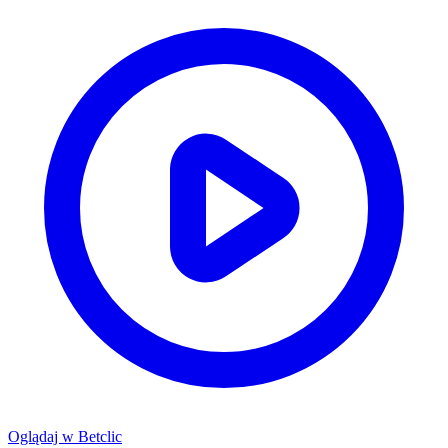
Oglądaj w
Betclic