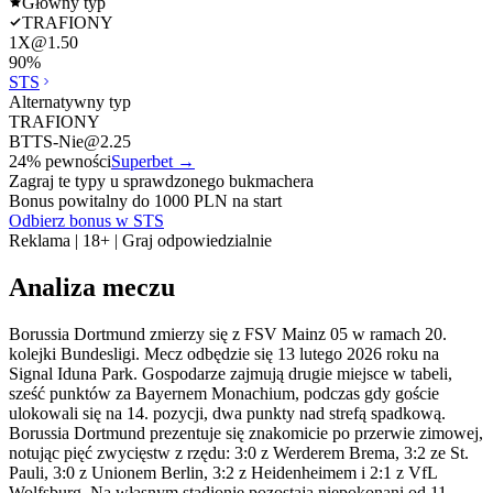
Główny typ
TRAFIONY
1X
@
1.50
90
%
STS
Alternatywny typ
TRAFIONY
BTTS-Nie
@
2.25
24
% pewności
Superbet
→
Zagraj te typy u sprawdzonego bukmachera
Bonus powitalny do 1000 PLN na start
Odbierz bonus w STS
Reklama | 18+ | Graj odpowiedzialnie
Analiza meczu
Borussia Dortmund zmierzy się z FSV Mainz 05 w ramach 20.
kolejki Bundesligi. Mecz odbędzie się 13 lutego 2026 roku na
Signal Iduna Park. Gospodarze zajmują drugie miejsce w tabeli,
sześć punktów za Bayernem Monachium, podczas gdy goście
ulokowali się na 14. pozycji, dwa punkty nad strefą spadkową.
Borussia Dortmund prezentuje się znakomicie po przerwie zimowej,
notując pięć zwycięstw z rzędu: 3:0 z Werderem Brema, 3:2 ze St.
Pauli, 3:0 z Unionem Berlin, 3:2 z Heidenheimem i 2:1 z VfL
Wolfsburg. Na własnym stadionie pozostają niepokonani od 11