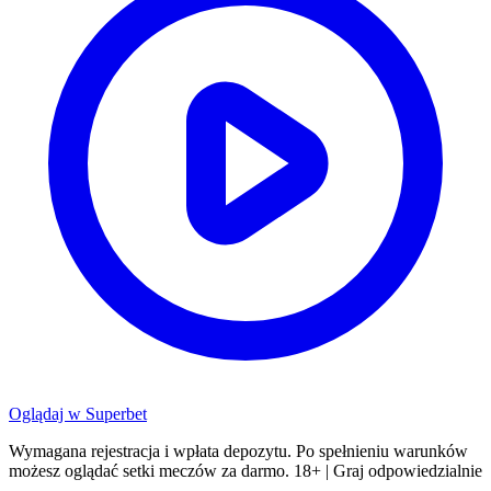
Oglądaj w
Superbet
Wymagana rejestracja i wpłata depozytu. Po spełnieniu warunków
możesz oglądać setki meczów za darmo. 18+ | Graj odpowiedzialnie