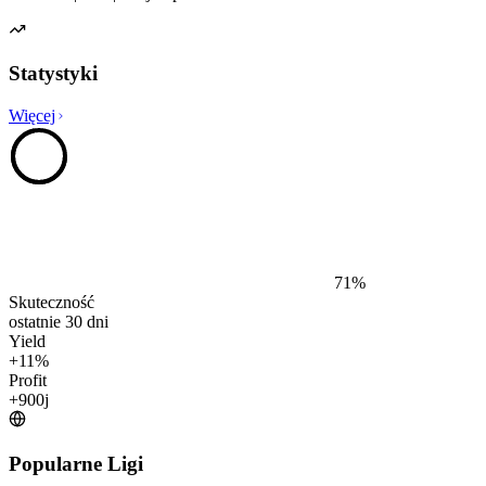
Statystyki
Więcej
71
%
Skuteczność
ostatnie 30 dni
Yield
+
11
%
Profit
+
900
j
Popularne Ligi