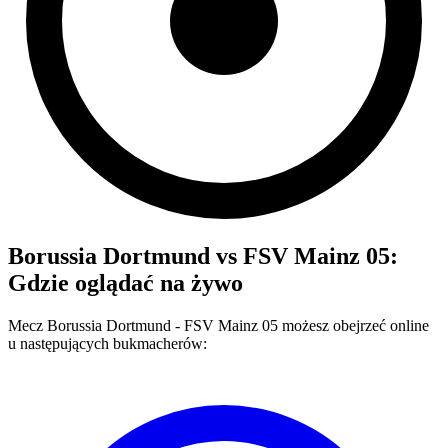
Borussia Dortmund
vs
FSV Mainz 05
:
Gdzie oglądać na żywo
Mecz
Borussia Dortmund
-
FSV Mainz 05
możesz obejrzeć online
u następujących bukmacherów: