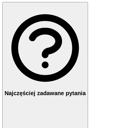
Najczęściej zadawane pytania