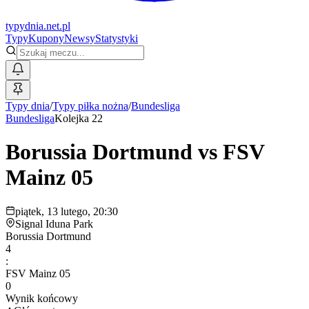
typy
dnia
.net.pl
Typy
Kupony
Newsy
Statystyki
Typy dnia
/
Typy piłka nożna
/
Bundesliga
Bundesliga
Kolejka 22
Borussia Dortmund
vs
FSV
Mainz 05
piątek, 13 lutego, 20:30
Signal Iduna Park
Borussia Dortmund
4
:
FSV Mainz 05
0
Wynik końcowy