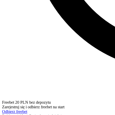
Freebet 20 PLN bez depozytu
Zarejestruj się i odbierz freebet na start
Odbierz freebet