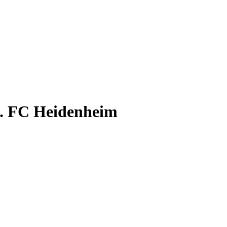
. FC Heidenheim