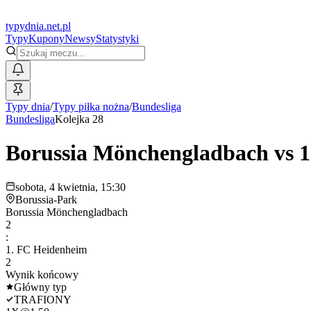
typy
dnia
.net.pl
Typy
Kupony
Newsy
Statystyki
Typy dnia
/
Typy piłka nożna
/
Bundesliga
Bundesliga
Kolejka 28
Borussia Mönchengladbach
vs
1
sobota, 4 kwietnia, 15:30
Borussia-Park
Borussia Mönchengladbach
2
:
1. FC Heidenheim
2
Wynik końcowy
Główny typ
TRAFIONY