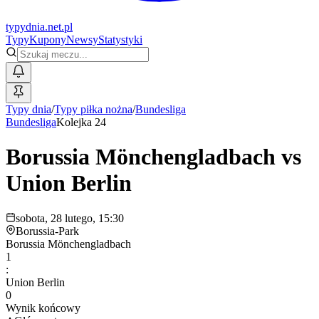
typy
dnia
.net.pl
Typy
Kupony
Newsy
Statystyki
Typy dnia
/
Typy piłka nożna
/
Bundesliga
Bundesliga
Kolejka 24
Borussia Mönchengladbach
vs
Union Berlin
sobota, 28 lutego, 15:30
Borussia-Park
Borussia Mönchengladbach
1
:
Union Berlin
0
Wynik końcowy