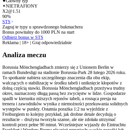
Główny typ
NIETRAFIONY
X2
@
1.51
90
%
STS
Zagraj te typy u sprawdzonego bukmachera
Bonus powitalny do 1000 PLN na start
Odbierz bonus w STS
Reklama | 18+ | Graj odpowiedzialnie
Analiza meczu
Borussia Mönchengladbach zmierzy się z Unionem Berlin w
ramach Bundesligi na stadionie Borussia-Park 28 lutego 2026 roku.
To spotkanie nabiera szczególnego znaczenia dla obu ekip,
walczących o stabilizację w środku tabeli i uniknięcie kłopotów z
dolną częścią stawki. Borussia Mönchengladbach przeżywa trudny
okres, naznaczony długą passą bez zwycięstw w lidze. Gospodarze
spadli w kierunku niższych rejonów tabeli, a rosnąca presja na
trenera i zawodników wynika z niemożności przekuwania solidnych
występów w punkty. Ostatnia porażka 1:2 na wyjeździe z
Freiburgiem to kolejny przykład, jak drobne detale decydują o
rezultacie – drużyna tworzyła szanse, ale nie zdołała utrzymać
kontroli przez pełne 90 minut. Wcześniejsze wyjazdy do Eintrachtu
Frankfurt i Werderu Brema również przyniosły wąskie porażki lub