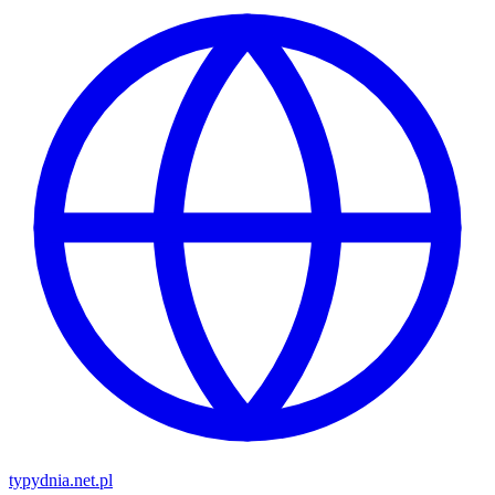
typy
dnia
.net.pl