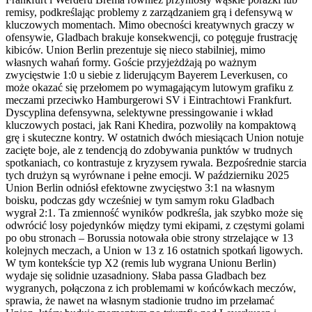
remisy, podkreślając problemy z zarządzaniem grą i defensywą w
kluczowych momentach. Mimo obecności kreatywnych graczy w
ofensywie, Gladbach brakuje konsekwencji, co potęguje frustrację
kibiców. Union Berlin prezentuje się nieco stabilniej, mimo
własnych wahań formy. Goście przyjeżdżają po ważnym
zwycięstwie 1:0 u siebie z liderującym Bayerem Leverkusen, co
może okazać się przełomem po wymagającym lutowym grafiku z
meczami przeciwko Hamburgerowi SV i Eintrachtowi Frankfurt.
Dyscyplina defensywna, selektywne pressingowanie i wkład
kluczowych postaci, jak Rani Khedira, pozwoliły na kompaktową
grę i skuteczne kontry. W ostatnich dwóch miesiącach Union notuje
zacięte boje, ale z tendencją do zdobywania punktów w trudnych
spotkaniach, co kontrastuje z kryzysem rywala. Bezpośrednie starcia
tych drużyn są wyrównane i pełne emocji. W październiku 2025
Union Berlin odniósł efektowne zwycięstwo 3:1 na własnym
boisku, podczas gdy wcześniej w tym samym roku Gladbach
wygrał 2:1. Ta zmienność wyników podkreśla, jak szybko może się
odwrócić losy pojedynków między tymi ekipami, z częstymi golami
po obu stronach – Borussia notowała obie strony strzelające w 13
kolejnych meczach, a Union w 13 z 16 ostatnich spotkań ligowych.
W tym kontekście typ X2 (remis lub wygrana Unionu Berlin)
wydaje się solidnie uzasadniony. Słaba passa Gladbach bez
wygranych, połączona z ich problemami w końcówkach meczów,
sprawia, że nawet na własnym stadionie trudno im przełamać