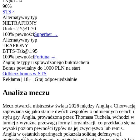
1X
@
1.50
90
%
STS
Alternatywny typ
NIETRAFIONY
Under 2.5
@
1.70
100
% pewności
Superbet
→
Alternatywny typ
TRAFIONY
BTTS-Tak
@
1.95
100
% pewności
Fortuna
→
Zagraj te typy u sprawdzonego bukmachera
Bonus powitalny do 1000 PLN na start
Odbierz bonus w STS
Reklama | 18+ | Graj odpowiedzialnie
Analiza meczu
Mecz otwarcia mistrzostw świata 2026 między Anglią a Chorwacją
zapowiada się jako starcie dwóch zespołów o odmiennych celach i
stylu gry. Anglia, prowadzona przez Thomasa Tuchela, wchodzi w
turniej z wyraźną przewagą formy i organizacji, co przekłada się na
wysoki poziom pewności typów na jej zwycięstwo lub remis.
Anglia w ostatnich sparingach pokazała solidną defensywę i
umiejętność kontrolowania przebiegu spotkania. Zwycięstwa 3-0 z