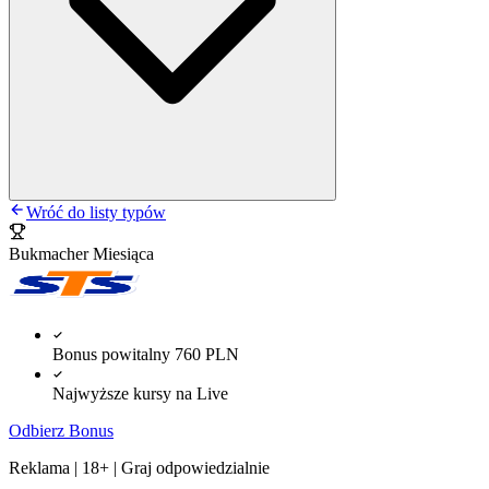
Wróć do listy typów
Bukmacher Miesiąca
Bonus powitalny 760 PLN
Najwyższe kursy na Live
Odbierz Bonus
Reklama | 18+ | Graj odpowiedzialnie