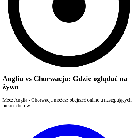
Anglia
vs
Chorwacja
: Gdzie oglądać na
żywo
Mecz
Anglia
-
Chorwacja
możesz obejrzeć online u następujących
bukmacherów: