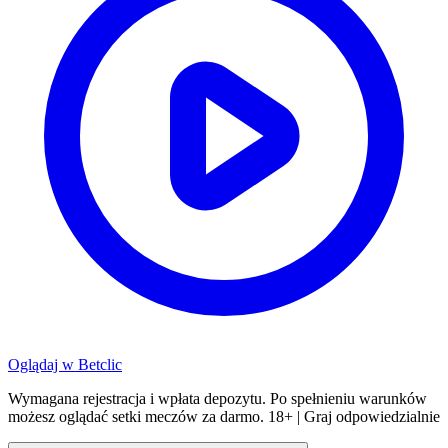
Oglądaj w
Betclic
Wymagana rejestracja i wpłata depozytu. Po spełnieniu warunków
możesz oglądać setki meczów za darmo. 18+ | Graj odpowiedzialnie