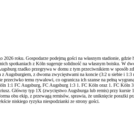
o 2026 roku. Gospodarze podejmą gości na własnym stadionie, gdzie h
ich spotkaniach z Köln sugeruje solidność na własnym boisku. W dwóc
że Augsburg rzadko przegrywa w domu z tym przeciwnikiem w sposób z
h z Augsburgiem, z dwoma zwycięstwami na koncie (3:2 u siebie i 1:3 n
 przeciwko temu rywalowi, co ogranicza ich szanse na pełną wygraną
öln 1:1 FC Augsburg, FC Augsburg 1:3 1. FC Köln oraz 1. FC Köln 3
nariusz. Główny typ 1X (zwycięstwo Augsburga lub remis) przy kursie 
 forma obu ekip, z przewagą remisów, sprawia, że uniknięcie porażki pr
ście niskiego ryzyka niespodzianki ze strony gości.