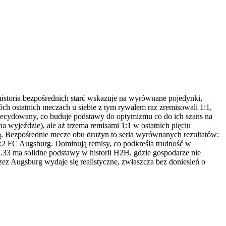
istoria bezpośrednich starć wskazuje na wyrównane pojedynki,
h ostatnich meczach u siebie z tym rywalem raz zremisowali 1:1,
decydowany, co buduje podstawy do optymizmu co do ich szans na
a wyjeździe), ale aż trzema remisami 1:1 w ostatnich pięciu
. Bezpośrednie mecze obu drużyn to seria wyrównanych rezultatów:
:2 FC Augsburg. Dominują remisy, co podkreśla trudność w
1.33 ma solidne podstawy w historii H2H, gdzie gospodarze nie
zez Augsburg wydaje się realistyczne, zwłaszcza bez doniesień o