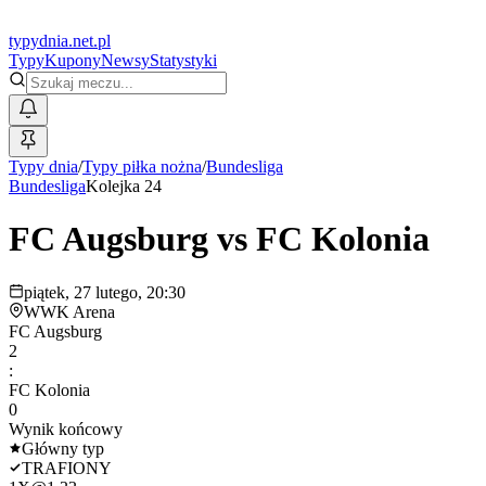
typy
dnia
.net.pl
Typy
Kupony
Newsy
Statystyki
Typy dnia
/
Typy piłka nożna
/
Bundesliga
Bundesliga
Kolejka 24
FC Augsburg
vs
FC Kolonia
piątek, 27 lutego, 20:30
WWK Arena
FC Augsburg
2
:
FC Kolonia
0
Wynik końcowy
Główny typ
TRAFIONY