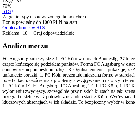
1X
@
1.33
70
%
STS
Zagraj te typy u sprawdzonego bukmachera
Bonus powitalny do 1000 PLN na start
Odbierz bonus w STS
Reklama | 18+ | Graj odpowiedzialnie
Analiza meczu
FC Augsburg zmierzy się z 1. FC Köln w ramach Bundesligi 27 luteg
często kończące się podziałem punktów. Forma FC Augsburg w ostatn
choć wcześniej ponieśli porażkę 1:3. Ogólna tendencja pokazuje, 
uniknięcie porażki. 1. FC Köln prezentuje mieszaną formę w starciac
pojedynkach. Goście mają problemy z wygrywaniem na obcym terenie
1. FC Köln 1:1 FC Augsburg, FC Augsburg 1:1 1. FC Köln, 1. FC K
wyłonieniu zwycięzcy, szczególnie przy niskich kursach na taki sce
przegrali u siebie w aż połowie z ostatnich starć z Köln. Wyrównana
kluczowych absencjach w ich składzie. To bezpieczny wybór w kontek