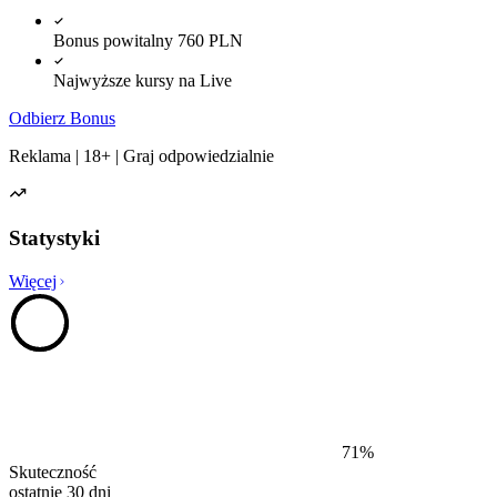
Bonus powitalny 760 PLN
Najwyższe kursy na Live
Odbierz Bonus
Reklama | 18+ | Graj odpowiedzialnie
Statystyki
Więcej
71
%
Skuteczność
ostatnie 30 dni