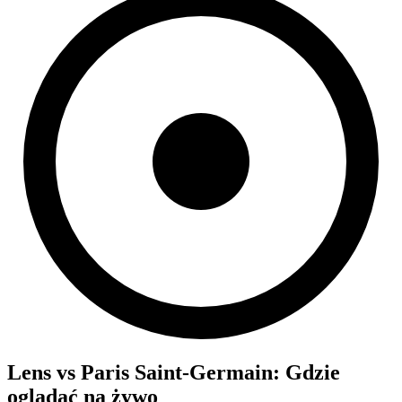
Lens
vs
Paris Saint-Germain
: Gdzie
oglądać na żywo