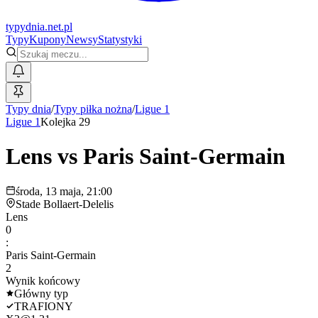
typy
dnia
.net.pl
Typy
Kupony
Newsy
Statystyki
Typy dnia
/
Typy piłka nożna
/
Ligue 1
Ligue 1
Kolejka 29
Lens
vs
Paris Saint-Germain
środa, 13 maja, 21:00
Stade Bollaert-Delelis
Lens
0
:
Paris Saint-Germain
2
Wynik końcowy
Główny typ
TRAFIONY