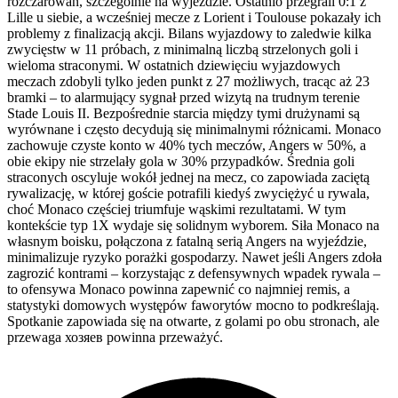
rozczarowań, szczególnie na wyjeździe. Ostatnio przegrali 0:1 z
Lille u siebie, a wcześniej mecze z Lorient i Toulouse pokazały ich
problemy z finalizacją akcji. Bilans wyjazdowy to zaledwie kilka
zwycięstw w 11 próbach, z minimalną liczbą strzelonych goli i
wieloma straconymi. W ostatnich dziewięciu wyjazdowych
meczach zdobyli tylko jeden punkt z 27 możliwych, tracąc aż 23
bramki – to alarmujący sygnał przed wizytą na trudnym terenie
Stade Louis II. Bezpośrednie starcia między tymi drużynami są
wyrównane i często decydują się minimalnymi różnicami. Monaco
zachowuje czyste konto w 40% tych meczów, Angers w 50%, a
obie ekipy nie strzelały gola w 30% przypadków. Średnia goli
straconych oscyluje wokół jednej na mecz, co zapowiada zaciętą
rywalizację, w której goście potrafili kiedyś zwyciężyć u rywala,
choć Monaco częściej triumfuje wąskimi rezultatami. W tym
kontekście typ 1X wydaje się solidnym wyborem. Siła Monaco na
własnym boisku, połączona z fatalną serią Angers na wyjeździe,
minimalizuje ryzyko porażki gospodarzy. Nawet jeśli Angers zdoła
zagrozić kontrami – korzystając z defensywnych wpadek rywala –
to ofensywa Monaco powinna zapewnić co najmniej remis, a
statystyki domowych występów faworytów mocno to podkreślają.
Spotkanie zapowiada się na otwarte, z golami po obu stronach, ale
przewaga хозяев powinna przeważyć.