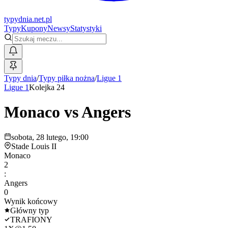
typy
dnia
.net.pl
Typy
Kupony
Newsy
Statystyki
Typy dnia
/
Typy piłka nożna
/
Ligue 1
Ligue 1
Kolejka 24
Monaco
vs
Angers
sobota, 28 lutego, 19:00
Stade Louis II
Monaco
2
:
Angers
0
Wynik końcowy
Główny typ
TRAFIONY