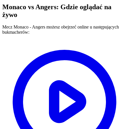
Monaco
vs
Angers
: Gdzie oglądać na
żywo
Mecz
Monaco
-
Angers
możesz obejrzeć online u następujących
bukmacherów: