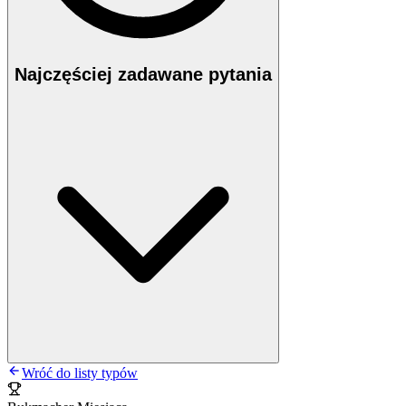
Najczęściej zadawane pytania
Wróć do listy typów