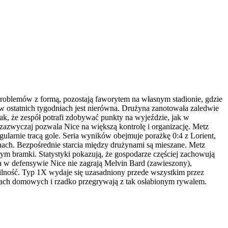
roblemów z formą, pozostają faworytem na własnym stadionie, gdzie
e w ostatnich tygodniach jest nierówna. Drużyna zanotowała zaledwie
nak, że zespół potrafi zdobywać punkty na wyjeździe, jak w
zazwyczaj pozwala Nice na większą kontrolę i organizację. Metz
gularnie tracą gole. Seria wyników obejmuje porażkę 0:4 z Lorient,
onach. Bezpośrednie starcia między drużynami są mieszane. Metz
 tym bramki. Statystyki pokazują, że gospodarze częściej zachowują
a w defensywie Nice nie zagrają Melvin Bard (zawieszony),
lność. Typ 1X wydaje się uzasadniony przede wszystkim przez
kach domowych i rzadko przegrywają z tak osłabionym rywalem.