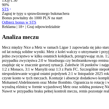
1X
@
1.50
90
%
STS
Zagraj te typy u sprawdzonego bukmachera
Bonus powitalny do 1000 PLN na start
Odbierz bonus w STS
Reklama | 18+ | Graj odpowiedzialnie
Analiza meczu
Mecz między Nice a Metz w ramach Ligue 1 zapowiada się jako starc
od lat notują solidne wyniki. Metz z kolei walczy o utrzymanie i pr
jedno zwycięstwo w kilku ostatnich kolejkach, przegrywając m.in. 1:
przypadku zwycięstwa 2:0 w Strasburgu czy bezbramkowego remisu w L
znajduje się w znacznie gorszej sytuacji. Zaledwie 16 punktów i najg
1:2 z Monaco, 3:1 w Marsylii oraz 1:3 z Paris FC. Szczególnie niep
niespodziewanie wygrał ostatni pojedynek 2:1 w listopadzie 2025 rok
czyste konto w tych meczach. Kontuzje i absencje dodatkowo komplik
Mohamed Abdelmonem oraz Moïse Bombito. Ogranicza to rotację i w
wyraźną różnicę w formie wyjazdowej Metz oraz solidną postawę Ni
Nawet w przypadku braku pełnej kontroli meczu, remis pozostaje rea