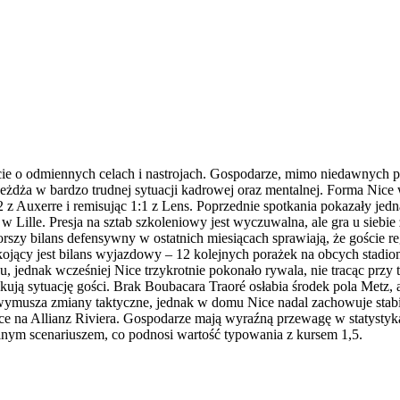
ie o odmiennych celach i nastrojach. Gospodarze, mimo niedawnych p
zyjeżdża w bardzo trudnej sytuacji kadrowej oraz mentalnej. Forma Nic
2 z Auxerre i remisując 1:1 z Lens. Poprzednie spotkania pokazały jed
ille. Presja na sztab szkoleniowy jest wyczuwalna, ale gra u siebie 
orszy bilans defensywny w ostatnich miesiącach sprawiają, że goście re
okojący jest bilans wyjazdowy – 12 kolejnych porażek na obcych stadi
u, jednak wcześniej Nice trzykrotnie pokonało rywala, nie tracąc przy
ują sytuację gości. Brak Boubacara Traoré osłabia środek pola Metz, 
ymusza zmiany taktyczne, jednak w domu Nice nadal zachowuje stabi
ce na Allianz Riviera. Gospodarze mają wyraźną przewagę w statysty
lnym scenariuszem, co podnosi wartość typowania z kursem 1,5.