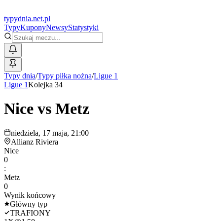
typy
dnia
.net.pl
Typy
Kupony
Newsy
Statystyki
Typy dnia
/
Typy piłka nożna
/
Ligue 1
Ligue 1
Kolejka 34
Nice
vs
Metz
niedziela, 17 maja, 21:00
Allianz Riviera
Nice
0
:
Metz
0
Wynik końcowy
Główny typ
TRAFIONY