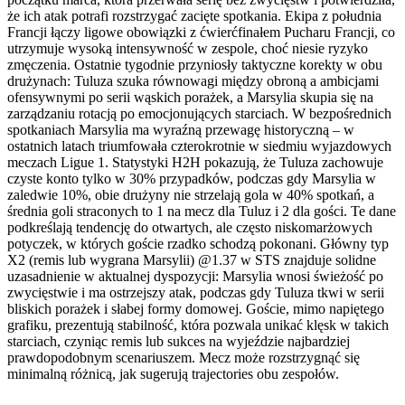
że ich atak potrafi rozstrzygać zacięte spotkania. Ekipa z południa
Francji łączy ligowe obowiązki z ćwierćfinałem Pucharu Francji, co
utrzymuje wysoką intensywność w zespole, choć niesie ryzyko
zmęczenia. Ostatnie tygodnie przyniosły taktyczne korekty w obu
drużynach: Tuluza szuka równowagi między obroną a ambicjami
ofensywnymi po serii wąskich porażek, a Marsylia skupia się na
zarządzaniu rotacją po emocjonujących starciach. W bezpośrednich
spotkaniach Marsylia ma wyraźną przewagę historyczną – w
ostatnich latach triumfowała czterokrotnie w siedmiu wyjazdowych
meczach Ligue 1. Statystyki H2H pokazują, że Tuluza zachowuje
czyste konto tylko w 30% przypadków, podczas gdy Marsylia w
zaledwie 10%, obie drużyny nie strzelają gola w 40% spotkań, a
średnia goli straconych to 1 na mecz dla Tuluz i 2 dla gości. Te dane
podkreślają tendencję do otwartych, ale często niskomarżowych
potyczek, w których goście rzadko schodzą pokonani. Główny typ
X2 (remis lub wygrana Marsylii) @1.37 w STS znajduje solidne
uzasadnienie w aktualnej dyspozycji: Marsylia wnosi świeżość po
zwycięstwie i ma ostrzejszy atak, podczas gdy Tuluza tkwi w serii
bliskich porażek i słabej formy domowej. Goście, mimo napiętego
grafiku, prezentują stabilność, która pozwala unikać klęsk w takich
starciach, czyniąc remis lub sukces na wyjeździe najbardziej
prawdopodobnym scenariuszem. Mecz może rozstrzygnąć się
minimalną różnicą, jak sugerują trajectories obu zespołów.