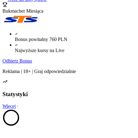
Bukmacher Miesiąca
Bonus powitalny 760 PLN
Najwyższe kursy na Live
Odbierz Bonus
Reklama | 18+ | Graj odpowiedzialnie
Statystyki
Więcej