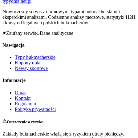
typy
dnia
.net.pl
Nowoczesny serwis z darmowymi typami bukmacherskimi i
eksperckimi analizami. Codzienne analizy meczowe, statystyki H2H
i kursy od legalnych polskich bukmacherów.
Zaufany serwis
Dane analityczne
Nawigacja
Typy bukmacherskie
Kupony dnia
Newsy sportowe
Informacje
O nas
Kontakt
Regulamin
Polityka prywatności
Ostrzeżenie o ryzyku
Zakłady bukmacherskie wiążą się z ryzykiem utraty pieniędzy.