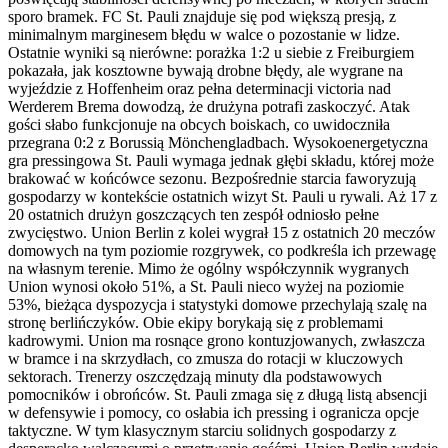
sporo bramek. FC St. Pauli znajduje się pod większą presją, z
minimalnym marginesem błędu w walce o pozostanie w lidze.
Ostatnie wyniki są nierówne: porażka 1:2 u siebie z Freiburgiem
pokazała, jak kosztowne bywają drobne błędy, ale wygrane na
wyjeździe z Hoffenheim oraz pełna determinacji victoria nad
Werderem Brema dowodzą, że drużyna potrafi zaskoczyć. Atak
gości słabo funkcjonuje na obcych boiskach, co uwidoczniła
przegrana 0:2 z Borussią Mönchengladbach. Wysokoenergetyczna
gra pressingowa St. Pauli wymaga jednak głębi składu, której może
brakować w końcówce sezonu. Bezpośrednie starcia faworyzują
gospodarzy w kontekście ostatnich wizyt St. Pauli u rywali. Aż 17 z
20 ostatnich drużyn goszczących ten zespół odniosło pełne
zwycięstwo. Union Berlin z kolei wygrał 15 z ostatnich 20 meczów
domowych na tym poziomie rozgrywek, co podkreśla ich przewagę
na własnym terenie. Mimo że ogólny współczynnik wygranych
Union wynosi około 51%, a St. Pauli nieco wyżej na poziomie
53%, bieżąca dyspozycja i statystyki domowe przechylają szalę na
stronę berlińczyków. Obie ekipy borykają się z problemami
kadrowymi. Union ma rosnące grono kontuzjowanych, zwłaszcza
w bramce i na skrzydłach, co zmusza do rotacji w kluczowych
sektorach. Trenerzy oszczędzają minuty dla podstawowych
pomocników i obrońców. St. Pauli zmaga się z długą listą absencji
w defensywie i pomocy, co osłabia ich pressing i ogranicza opcje
taktyczne. W tym klasycznym starciu solidnych gospodarzy z