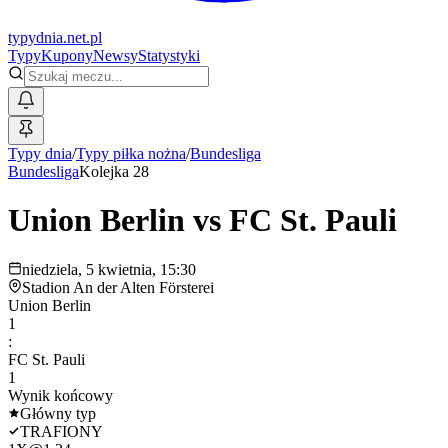
typy
dnia
.net.pl
Typy
Kupony
Newsy
Statystyki
Typy dnia
/
Typy piłka nożna
/
Bundesliga
Bundesliga
Kolejka 28
Union Berlin
vs
FC St. Pauli
niedziela, 5 kwietnia, 15:30
Stadion An der Alten Försterei
Union Berlin
1
:
FC St. Pauli
1
Wynik końcowy
Główny typ
TRAFIONY