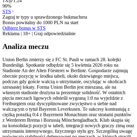
1X
@
1.24
90
%
STS
Zagraj te typy u sprawdzonego bukmachera
Bonus powitalny do 1000 PLN na start
Odbierz bonus w STS
Reklama | 18+ | Graj odpowiedzialnie
Analiza meczu
Union Berlin zmierzy się z FC St. Pauli w ramach 28. kolejki
Bundesligi. Spotkanie odbędzie się 5 kwietnia 2026 roku na
Stadionie An der Alten Försterei w Berlinie. Gospodarze zajmują
obecnie pozycję w środku tabeli, około dziewiątego miejsca,
podczas gdy goście walczą o utrzymanie, oscylując w okolicach
szesnastej lokaty. Forma Union Berlin jest mieszana, ale na
własnym stadionie drużyna ta prezentuje solidność. W ostatnich
pięciu meczach ligowych odnieśli wygraną 1:0 na wyjeździe z
Freiburgiem oraz dyscyplinowane zwycięstwo u siebie nad
walczącym o tytuł Bayerem Leverkusen. Te sukcesy kontrastują z
ciężką porażką 0:4 z Bayernem Monachium oraz stratami punktów
z Werderem Brema i Borussią Mönchengladbach. Klub skupia się
na konsolidacji pozycji w tabeli, integracji nowych graczy zimą oraz
utrzymaniu intensywnego, fizycznego stylu gry. Szczególną uwagę
poświęcają stabilności defensywnej po meczach, w których stracili