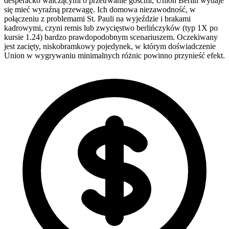
desperacko walczącymi o przetrwanie gośćmi, Union Berlin wydaje
się mieć wyraźną przewagę. Ich domowa niezawodność, w
połączeniu z problemami St. Pauli na wyjeździe i brakami
kadrowymi, czyni remis lub zwycięstwo berlińczyków (typ 1X po
kursie 1.24) bardzo prawdopodobnym scenariuszem. Oczekiwany
jest zacięty, niskobramkowy pojedynek, w którym doświadczenie
Union w wygrywaniu minimalnych różnic powinno przynieść efekt.