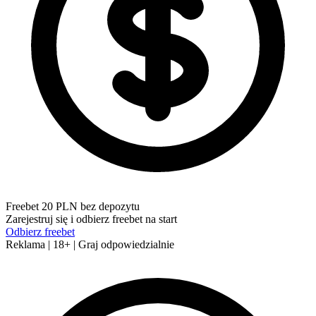
Freebet 20 PLN bez depozytu
Zarejestruj się i odbierz freebet na start
Odbierz freebet
Reklama | 18+ | Graj odpowiedzialnie