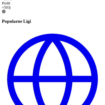
Profit
+
503
j
Popularne Ligi