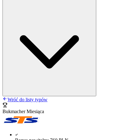
Wróć do listy typów
Bukmacher Miesiąca