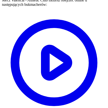
Mecz
Valencia
-
Athletic Club
możesz obejrzeć online u
następujących bukmacherów: