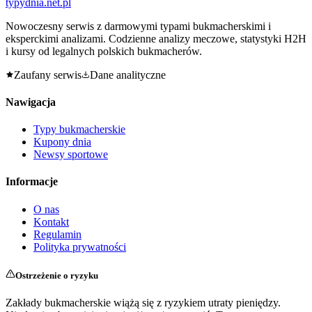
typy
dnia
.net.pl
Nowoczesny serwis z darmowymi typami bukmacherskimi i
eksperckimi analizami. Codzienne analizy meczowe, statystyki H2H
i kursy od legalnych polskich bukmacherów.
Zaufany serwis
Dane analityczne
Nawigacja
Typy bukmacherskie
Kupony dnia
Newsy sportowe
Informacje
O nas
Kontakt
Regulamin
Polityka prywatności
Ostrzeżenie o ryzyku
Zakłady bukmacherskie wiążą się z ryzykiem utraty pieniędzy.