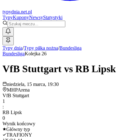
typy
dnia
.net.pl
Typy
Kupony
Newsy
Statystyki
Typy dnia
/
Typy piłka nożna
/
Bundesliga
Bundesliga
Kolejka 26
VfB Stuttgart
vs
RB Lipsk
niedziela, 15 marca, 19:30
MHPArena
VfB Stuttgart
1
:
RB Lipsk
0
Wynik końcowy
Główny typ
TRAFIONY