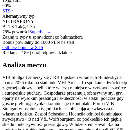
1X
@
1.44
90
%
STS
Alternatywny typ
NIETRAFIONY
BTTS-Tak
@
1.35
78
% pewności
Superbet
→
Zagraj te typy u sprawdzonego bukmachera
Bonus powitalny do 1000 PLN na start
Odbierz bonus w STS
Reklama | 18+ | Graj odpowiedzialnie
Analiza meczu
VfB Stuttgart zmierzy się z RB Lipskiem w ramach Bundesligi 15
marca 2026 roku na stadionie MHPArena. To spotkanie dwóch ekip
z górnej połowy tabeli, które walczą o miejsce w czołowej czwórce
i europejskie puchary. Gospodarze prezentują ofensywny styl gry,
oparty na wysokim pressingu i skuteczności w ataku, podczas gdy
goście preferują szybkie kombinacje i kontrataki. Forma VfB
Stuttgart w ostatnich tygodniach jest obiecująca, zwłaszcza na
własnym boisku. Zespół Sebastiana Hoeneßa odniósł dominujące
zwycięstwo 4:0 nad VfL Wolfsburgiem, co podkreśliło ich głębię
składu i intensywność pressingową. W lidze zremisowali 3:3 na
wyjeździe z Heidenheimem, a wcześniej pewnie pokonali FC Köln.