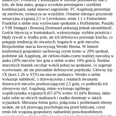
tyłu, ale linia ataku, grająca wysokim pressingiem i szybkimi
kombinacjami, nadal stanowi zagrożenie. FC Augsburg prezentuje
się nierówno, zwłaszcza na wyjeździe. Ostatnie miesiące przyniosły
sensacyjną wygraną 2:1 w Leverkusen, remis 1:1 z Eintrachtem
Frankfurt u siebie oraz wyrównane spotkanie z Hoffenheim. Porażki
z VfB Stuttgart i Borussią Dortmund pokazują jednak niestabilność.
Goście błyszczą w kontratakach, wykorzystując szybkie przejścia i
błędy rywali w środku pola, ale ich defensywa pozostaje krucha, co
potęguje tendencję do otwartych, bogatych w gole meczów.
Bezpośrednie starcia faworyzują Werder Brema. W historii
konfrontacji gospodarze zachowują czyste konto w 20% spotkań,
podobnie jak Augsburg, ale zielono-biało-czarni rzadziej zawodzą w
ataku (20% meczów bez gola u siebie wobec 10% gości). Średnia
straconych bramek oscyluje wokół jednej na spotkanie, co sugeruje
wyrównane, ale nie przesadnie defensywne pojedynki. Główny typ
1X (kurs 1.26 w STS) ma mocne podstawy. Werder u siebie
wykazuje stabilność, z dziewięcioma z ostatnich dwunastu
domowych meczów przekraczającymi 2,5 gola, co podkreśla ich
ofensywny styl. Augsburg, mimo wyższego ogólnego
współczynnika wygranych (67,47% wobec 61,64% Brema), słabo
radzi sobie na obcych stadionach i rzadko dominuje w takich
wyjazdach. Mieszana forma gości, połączona z problemami obrony
хозяев, ale ich przewagą psychologiczną przed kibicami, czyni
remis lub wygraną gospodarzy najbardziej prawdopodobnym