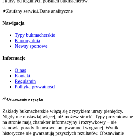
i kursy od legalnych polskich bukmacherów.
Zaufany serwis
Dane analityczne
Nawigacja
Typy bukmacherskie
Kupony dnia
Newsy sportowe
Informacje
O nas
Kontakt
Regulamin
Polityka prywatności
Ostrzeżenie o ryzyku
Zakłady bukmacherskie wiążą się z ryzykiem utraty pieniędzy.
Nigdy nie obstawiaj więcej, niż możesz stracić. Typy prezentowane
na stronie mają charakter informacyjny i rozrywkowy – nie
stanowią porady finansowej ani gwarancji wygranej. Wyniki
historyczne nie gwarantują przyszłych rezultatów. Obstawianie