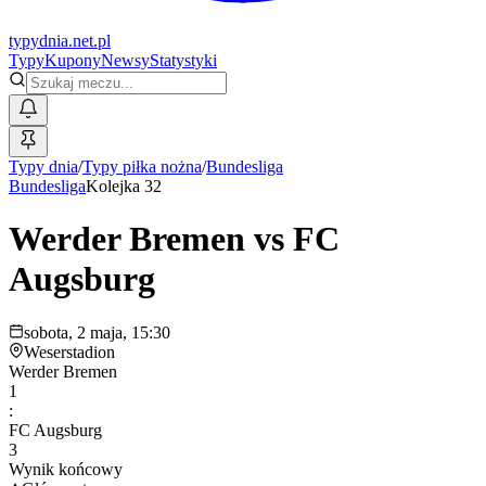
typy
dnia
.net.pl
Typy
Kupony
Newsy
Statystyki
Typy dnia
/
Typy piłka nożna
/
Bundesliga
Bundesliga
Kolejka 32
Werder Bremen
vs
FC
Augsburg
sobota, 2 maja, 15:30
Weserstadion
Werder Bremen
1
:
FC Augsburg
3
Wynik końcowy