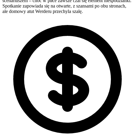
scenariuszem – choć w piłce zawsze czai się element niespodzianki.
Spotkanie zapowiada się na otwarte, z szansami po obu stronach,
ale domowy atut Werderu przechyla szalę.