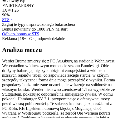
Główny typ
NIETRAFIONY
1X
@
1.26
90
%
STS
Zagraj te typy u sprawdzonego bukmachera
Bonus powitalny do 1000 PLN na start
Odbierz bonus w STS
Reklama | 18+ | Graj odpowiedzialnie
Analiza meczu
Werder Brema zmierzy się z FC Augsburg na stadionie Wohninvest
Weserstadion w kluczowym momencie sezonu Bundesligi. Obie
drużyny balansują między ambicjami europejskimi a widmem
niższych rejonów tabeli, co zapowiada zacięte starcie, w którym
szczegóły taktyczne i forma dnia mogą przesądzić o wyniku. Forma
gospodarzy budzi mieszane uczucia, ale wskazuje na solidność na
własnym boisku. Werder niedawno zremisował 1:1 na wyjeździe ze
Stuttgartem, pokazując odporność na silniejszego rywala. W domu
pokonali Hamburger SV 3:1, przypominając o ofensywnej mocy
przed własną publicznością. Te sukcesy kontrastują z porażkami z
FC Köln, RB Lipskiem i domową klęską z Moguncją, choć
wygrana w Wolfsburgu podkreśla, że zespół Ole Wernera potrafi
zaskoczyć. Problemy z kontuzjami w obronie pozostawiły luki z