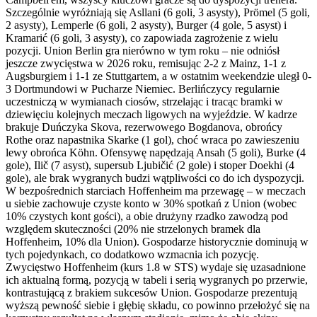
Szczególnie wyróżniają się Asllani (6 goli, 3 asysty), Prömel (5 goli,
2 asysty), Lemperle (6 goli, 2 asysty), Burger (4 gole, 5 asyst) i
Kramarić (6 goli, 3 asysty), co zapowiada zagrożenie z wielu
pozycji. Union Berlin gra nierówno w tym roku – nie odniósł
jeszcze zwycięstwa w 2026 roku, remisując 2-2 z Mainz, 1-1 z
Augsburgiem i 1-1 ze Stuttgartem, a w ostatnim weekendzie uległ 0-
3 Dortmundowi w Pucharze Niemiec. Berlińczycy regularnie
uczestniczą w wymianach ciosów, strzelając i tracąc bramki w
dziewięciu kolejnych meczach ligowych na wyjeździe. W kadrze
brakuje Duńczyka Skova, rezerwowego Bogdanova, obrońcy
Rothe oraz napastnika Skarke (1 gol), choć wraca po zawieszeniu
lewy obrońca Köhn. Ofensywę napędzają Ansah (5 goli), Burke (4
gole), Ilič (7 asyst), supersub Ljubičić (2 gole) i stoper Doekhi (4
gole), ale brak wygranych budzi wątpliwości co do ich dyspozycji.
W bezpośrednich starciach Hoffenheim ma przewagę – w meczach
u siebie zachowuje czyste konto w 30% spotkań z Union (wobec
10% czystych kont gości), a obie drużyny rzadko zawodzą pod
względem skuteczności (20% nie strzelonych bramek dla
Hoffenheim, 10% dla Union). Gospodarze historycznie dominują w
tych pojedynkach, co dodatkowo wzmacnia ich pozycję.
Zwycięstwo Hoffenheim (kurs 1.8 w STS) wydaje się uzasadnione
ich aktualną formą, pozycją w tabeli i serią wygranych po przerwie,
kontrastującą z brakiem sukcesów Union. Gospodarze prezentują
wyższą pewność siebie i głębię składu, co powinno przełożyć się na