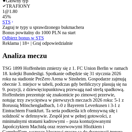
Główny typ
TRAFIONY
1
@
1.80
45
%
STS
Zagraj te typy u sprawdzonego bukmachera
Bonus powitalny do 1000 PLN na start
Odbierz bonus w STS
Reklama | 18+ | Graj odpowiedzialnie
Analiza meczu
TSG 1899 Hoffenheim zmierzy się z 1. FC Union Berlin w ramach
18. kolejki Bundesligi. Spotkanie odbędzie się 31 stycznia 2026
roku na stadionie PreZero Arena w Sinsheim. Gospodarze zajmują
obecnie 3. miejsce w tabeli, podczas gdy berlińczycy plasują się na
9. pozycji, z dziewięciopunktową przewagą nad strefą spadkową.
Hoffenheim prezentuje się znakomicie po zimowej przerwie,
notując trzy zwycięstwa w pierwszych meczach 2026 roku: 5-1 z
Borussią Mönchengladbach, 1-0 z Bayerem Leverkusen i 3-1 z
Eintrachtem Frankfurt. Ta seria podkreśla ich ofensywną siłę i
solidność w defensywie. Zespół jest w pełnej gotowości, z
minimalnymi stratami kadrowymi – poza kontuzjowanymi
Japończykiem Machidą oraz rezerwowymi Hlożkiem i
Campbell'em, wszyscy kluczowi gracze są do dyspozycji trenera.