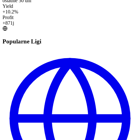
ostatnie 30 dni
Yield
+
10.2
%
Profit
+
871
j
Popularne Ligi