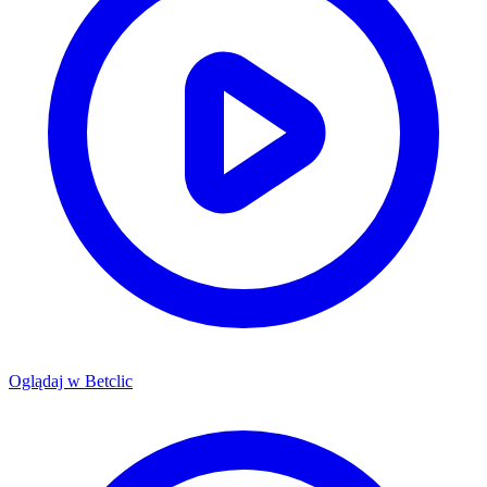
Oglądaj w
Betclic