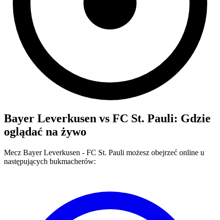
Bayer Leverkusen
vs
FC St. Pauli
: Gdzie
oglądać na żywo
Mecz
Bayer Leverkusen
-
FC St. Pauli
możesz obejrzeć online u
następujących bukmacherów: