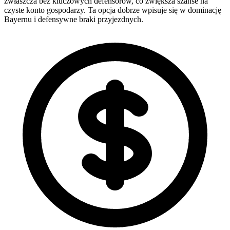
zwłaszcza bez kluczowych defensorów, co zwiększa szanse na
czyste konto gospodarzy. Ta opcja dobrze wpisuje się w dominację
Bayernu i defensywne braki przyjezdnych.