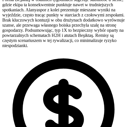
gdzie ekipa ta konsekwentnie punktuje nawet w trudniejszych
spotkaniach. Alanyaspor z kolei prezentuje mieszane wyniki na
wyjeździe, często tracąc punkty w starciach z czołowymi zespołami.
Brak kluczowych kontuzji w obu drużynach dodatkowo wyrównuje
szanse, ale przewaga własnego boiska przechyla szalę na stronę
gospodarzy. Podsumowując, typ 1X to bezpieczny wybór oparty na
powtarzalnych schematach H2H i atutach Beşiktaş. Remisy są
częstym scenariuszem w tej rywalizacji, co minimalizuje ryzyko
niespodzianki.