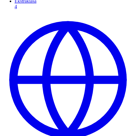
Ekstraklasa
4