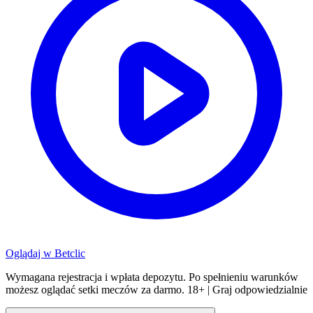
Oglądaj w
Betclic
Wymagana rejestracja i wpłata depozytu. Po spełnieniu warunków
możesz oglądać setki meczów za darmo. 18+ | Graj odpowiedzialnie