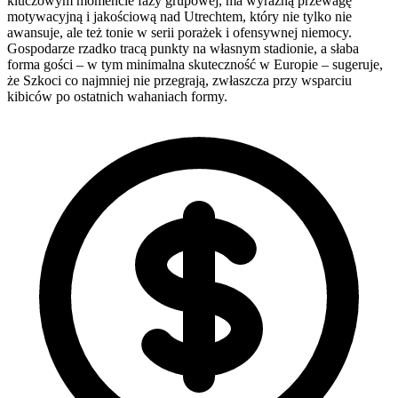
kluczowym momencie fazy grupowej, ma wyraźną przewagę
motywacyjną i jakościową nad Utrechtem, który nie tylko nie
awansuje, ale też tonie w serii porażek i ofensywnej niemocy.
Gospodarze rzadko tracą punkty na własnym stadionie, a słaba
forma gości – w tym minimalna skuteczność w Europie – sugeruje,
że Szkoci co najmniej nie przegrają, zwłaszcza przy wsparciu
kibiców po ostatnich wahaniach formy.