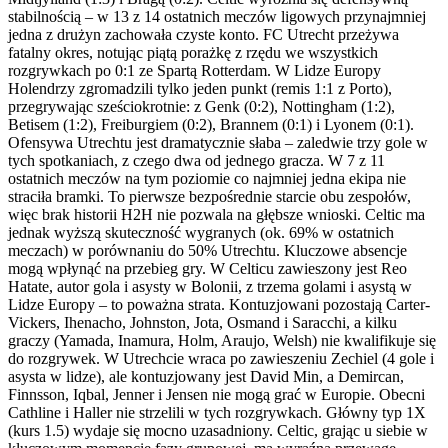
stabilnością – w 13 z 14 ostatnich meczów ligowych przynajmniej
jedna z drużyn zachowała czyste konto. FC Utrecht przeżywa
fatalny okres, notując piątą porażkę z rzędu we wszystkich
rozgrywkach po 0:1 ze Spartą Rotterdam. W Lidze Europy
Holendrzy zgromadzili tylko jeden punkt (remis 1:1 z Porto),
przegrywając sześciokrotnie: z Genk (0:2), Nottingham (1:2),
Betisem (1:2), Freiburgiem (0:2), Brannem (0:1) i Lyonem (0:1).
Ofensywa Utrechtu jest dramatycznie słaba – zaledwie trzy gole w
tych spotkaniach, z czego dwa od jednego gracza. W 7 z 11
ostatnich meczów na tym poziomie co najmniej jedna ekipa nie
straciła bramki. To pierwsze bezpośrednie starcie obu zespołów,
więc brak historii H2H nie pozwala na głębsze wnioski. Celtic ma
jednak wyższą skuteczność wygranych (ok. 69% w ostatnich
meczach) w porównaniu do 50% Utrechtu. Kluczowe absencje
mogą wpłynąć na przebieg gry. W Celticu zawieszony jest Reo
Hatate, autor gola i asysty w Bolonii, z trzema golami i asystą w
Lidze Europy – to poważna strata. Kontuzjowani pozostają Carter-
Vickers, Ihenacho, Johnston, Jota, Osmand i Saracchi, a kilku
graczy (Yamada, Inamura, Holm, Araujo, Welsh) nie kwalifikuje się
do rozgrywek. W Utrechcie wraca po zawieszeniu Zechiel (4 gole i
asysta w lidze), ale kontuzjowany jest David Min, a Demircan,
Finnsson, Iqbal, Jenner i Jensen nie mogą grać w Europie. Obecni
Cathline i Haller nie strzelili w tych rozgrywkach. Główny typ 1X
(kurs 1.5) wydaje się mocno uzasadniony. Celtic, grając u siebie w