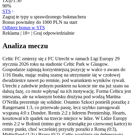
1X
@
1.50
90
%
STS
Zagraj te typy u sprawdzonego bukmachera
Bonus powitalny do 1000 PLN na start
Odbierz bonus w STS
Reklama | 18+ | Graj odpowiedzialnie
Analiza meczu
Celtic FC zmierzy się z FC Utrecht w ramach Ligi Europy 29
stycznia 2026 roku na stadionie Celtic Park w Glasgow.
Gospodarze zajmują korzystniejszą pozycję w walce o awans do
1/16 finału, mając realną szansę na utrzymanie się w czołowej
dwudziestce nawet po remisie, pod warunkiem wyników rywali.
Utrecht z zaledwie jednym punktem na koncie nie ma już szans na
dalszą fazę, co może wpłynąć na ich motywację. Forma Celticu jest
mieszana, ale na własnym boisku drużyna pod wodzą Martina
O'Neilla prezentuje się solidnie. Ostatnio Szkoci ponieśli porażkę z
Rangersami 1:3, co przerwało passę, lecz szybko zareagowali
wygraną 4:0 z Dundee. Remis 2:2 z liderem Premiership, Hearts,
kosztował ich spadek na trzecie miejsce w lidze. W Lidze Europy
remis 2:2 w Bolonii (mimo gry w dziesiątkę po czerwonej kartce) to
cenny punkt, choć wcześniej przyszły porażki z Romą (0:3),
Midtjylland (1:3) i Bragą (0:2). Celtic wyróżnia się defensywną