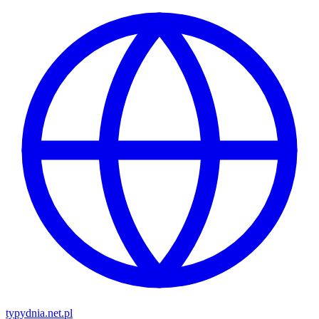
typy
dnia
.net.pl