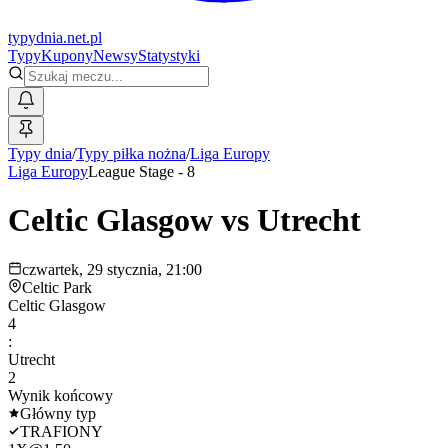
typy
dnia
.net.pl
Typy
Kupony
Newsy
Statystyki
Typy dnia
/
Typy piłka nożna
/
Liga Europy
Liga Europy
League Stage - 8
Celtic Glasgow
vs
Utrecht
czwartek, 29 stycznia, 21:00
Celtic Park
Celtic Glasgow
4
:
Utrecht
2
Wynik końcowy
Główny typ
TRAFIONY