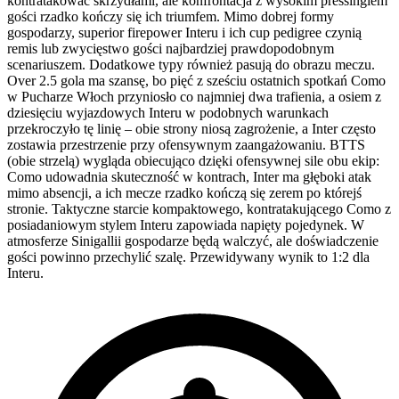
kontratakować skrzydłami, ale konfrontacja z wysokim pressingiem
gości rzadko kończy się ich triumfem. Mimo dobrej formy
gospodarzy, superior firepower Interu i ich cup pedigree czynią
remis lub zwycięstwo gości najbardziej prawdopodobnym
scenariuszem. Dodatkowe typy również pasują do obrazu meczu.
Over 2.5 gola ma szansę, bo pięć z sześciu ostatnich spotkań Como
w Pucharze Włoch przyniosło co najmniej dwa trafienia, a osiem z
dziesięciu wyjazdowych Interu w podobnych warunkach
przekroczyło tę linię – obie strony niosą zagrożenie, a Inter często
zostawia przestrzenie przy ofensywnym zaangażowaniu. BTTS
(obie strzelą) wygląda obiecująco dzięki ofensywnej sile obu ekip:
Como udowadnia skuteczność w kontrach, Inter ma głęboki atak
mimo absencji, a ich mecze rzadko kończą się zerem po którejś
stronie. Taktyczne starcie kompaktowego, kontratakującego Como z
posiadaniowym stylem Interu zapowiada napięty pojedynek. W
atmosferze Sinigallii gospodarze będą walczyć, ale doświadczenie
gości powinno przechylić szalę. Przewidywany wynik to 1:2 dla
Interu.