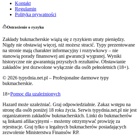
Kontakt
Regulamin
Polityka prywatności
Ostrzeżenie o ryzyku
Zakłady bukmacherskie wiążą się z ryzykiem utraty pieniędzy.
Nigdy nie obstawiaj więcej, niż możesz stracić. Typy prezentowane
na stronie mają charakter informacyjny i rozrywkowy – nie
stanowią porady finansowej ani gwarancji wygranej. Wyniki
historyczne nie gwarantują przyszłych rezultatów. Obstawianie
zakładów jest dozwolone wyłącznie dla osób pełnoletnich (18+).
©
2026
typydnia.net.pl – Profesjonalne darmowe typy
bukmacherskie.
18+
Pomoc dla uzależnionych
Hazard może uzależniać. Graj odpowiedzialnie. Zakaz wstępu na
stronę dla osób poniżej 18 roku życia. Serwis typydnia.net.pl nie jest
organizatorem zakładów bukmacherskich. Linki do bukmacherów
są linkami afiliacyjnymi – możemy otrzymywać prowizję za
rejestracje. Graj tylko u legalnych bukmacherów posiadających
zezwolenie Ministerstwa Finansów RP.