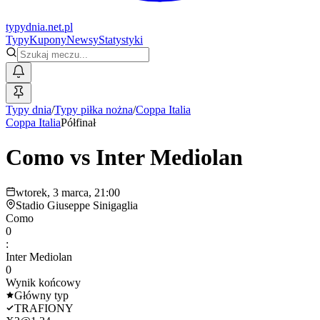
typy
dnia
.net.pl
Typy
Kupony
Newsy
Statystyki
Typy dnia
/
Typy piłka nożna
/
Coppa Italia
Coppa Italia
Półfinał
Como
vs
Inter Mediolan
wtorek, 3 marca, 21:00
Stadio Giuseppe Sinigaglia
Como
0
:
Inter Mediolan
0
Wynik końcowy
Główny typ
TRAFIONY