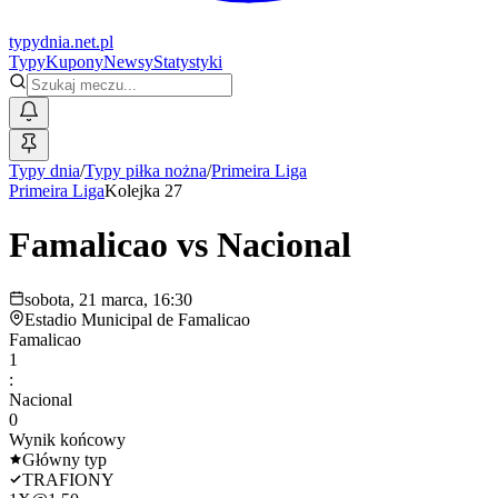
typy
dnia
.net.pl
Typy
Kupony
Newsy
Statystyki
Typy dnia
/
Typy piłka nożna
/
Primeira Liga
Primeira Liga
Kolejka 27
Famalicao
vs
Nacional
sobota, 21 marca, 16:30
Estadio Municipal de Famalicao
Famalicao
1
:
Nacional
0
Wynik końcowy
Główny typ
TRAFIONY