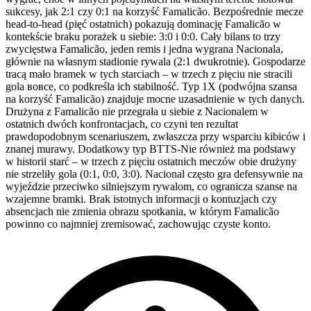
sukcesy, jak 2:1 czy 0:1 na korzyść Famalicão. Bezpośrednie mecze
head-to-head (pięć ostatnich) pokazują dominację Famalicão w
kontekście braku porażek u siebie: 3:0 i 0:0. Cały bilans to trzy
zwycięstwa Famalicão, jeden remis i jedna wygrana Nacionala,
głównie na własnym stadionie rywala (2:1 dwukrotnie). Gospodarze
tracą mało bramek w tych starciach – w trzech z pięciu nie stracili
gola вовсе, co podkreśla ich stabilność. Typ 1X (podwójna szansa
na korzyść Famalicão) znajduje mocne uzasadnienie w tych danych.
Drużyna z Famalicão nie przegrała u siebie z Nacionalem w
ostatnich dwóch konfrontacjach, co czyni ten rezultat
prawdopodobnym scenariuszem, zwłaszcza przy wsparciu kibiców i
znanej murawy. Dodatkowy typ BTTS-Nie również ma podstawy
w historii starć – w trzech z pięciu ostatnich meczów obie drużyny
nie strzeliły gola (0:1, 0:0, 3:0). Nacional często gra defensywnie na
wyjeździe przeciwko silniejszym rywalom, co ogranicza szanse na
wzajemne bramki. Brak istotnych informacji o kontuzjach czy
absencjach nie zmienia obrazu spotkania, w którym Famalicão
powinno co najmniej zremisować, zachowując czyste konto.