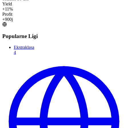
Yield
+
11
%
Profit
+
900
j
Popularne Ligi
Ekstraklasa
4