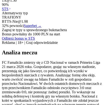
1X
@
1.50
90
%
STS
Alternatywny typ
TRAFIONY
BTTS-Nie
@
1.98
32
% pewności
Superbet
→
Zagraj te typy u sprawdzonego bukmachera
Bonus powitalny do 1000 PLN na start
Odbierz bonus w STS
Reklama | 18+ | Graj odpowiedzialnie
Analiza meczu
FC Famalicão zmierzy się z CD Nacional w ramach Primeira Liga
21 marca 2026 roku. Gospodarze, grając na własnym stadionie,
prezentują się jako faworyt, co potwierdzają ich wyniki w
bezpośrednich starciach z rywalem. Analizując formę obu ekip,
warto zwrócić uwagę na bilans Famalicão w roli gospodarza
przeciwko Nacionalowi. W dwóch ostatnich domowych meczach z
tym przeciwnikiem Famalicão odniosło zwycięstwo 3:0 oraz
zremisowało 0:0, nie ponosząc żadnej porażki. To wskazuje na
solidną defensywę i kontrolę gry na własnym boisku. Nacional z
kolei w spotkaniach wyjazdowych z Famalicão nie zdołał jeszcze
wygrać, choć w innych pojedynkach na własnym terenie notował