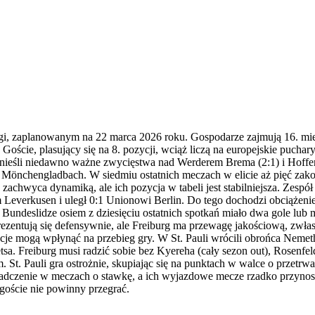
igi, zaplanowanym na 22 marca 2026 roku. Gospodarze zajmują 16. mie
ście, plasujący się na 8. pozycji, wciąż liczą na europejskie puchary 
dnieśli niedawno ważne zwycięstwa nad Werderem Brema (2:1) i Hoffen
sią Mönchengladbach. W siedmiu ostatnich meczach w elicie aż pięć za
 zachwyca dynamiką, ale ich pozycja w tabeli jest stabilniejsza. Zesp
em Leverkusen i uległ 0:1 Unionowi Berlin. Do tego dochodzi obciążen
deslidze osiem z dziesięciu ostatnich spotkań miało dwa gole lub mni
rezentują się defensywnie, ale Freiburg ma przewagę jakościową, zwła
ncje mogą wpłynąć na przebieg gry. W St. Pauli wrócili obrońca Nemeth 
etsa. Freiburg musi radzić sobie bez Kyereha (cały sezon out), Rosenfel
 St. Pauli gra ostrożnie, skupiając się na punktach w walce o przetrw
świadczenie w meczach o stawkę, a ich wyjazdowe mecze rzadko przyn
goście nie powinny przegrać.