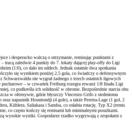
jsce i desperacko walczą o utrzymanie, remisując punktami z
– tracą zaledwie 4 punkty do 7. lokaty dającej play-offy do Ligi
heim (1:0), co dało im oddech. Jednak ostatnie dwa spotkania
kończyło się wynikiem poniżej 2,5 gola, co świadczy o defensywnym
ół z Schwarzwaldu nie wygrał żadnego z trzech ostatnich ligowych
ie pucharowe – w czwartek Freiburg rozegra rewanż 1/8 finału Ligi
ej, co podkreśla ich solidność w obronie. Bezpośrednie starcia obu
szcza w ofensywie, gdzie błyszczy Vincenzo Grifo z siedmioma
oraz napastnik Hountondji (4 gole), a także Pereira-Lage (1 gol, 2
dera, Küblera, Saliakasa i Sandsa, co osłabia rotację. Typ X2 (remis
anie, co często kończy się remisami lub minimalnymi porażkami.
oszą wysokie wyniki. Gospodarze rzadko wygrywają z zespołami z