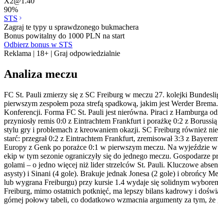
X2
@
1.40
90
%
STS
Zagraj te typy u sprawdzonego bukmachera
Bonus powitalny do 1000 PLN na start
Odbierz bonus w STS
Reklama | 18+ | Graj odpowiedzialnie
Analiza meczu
FC St. Pauli zmierzy się z SC Freiburg w meczu 27. kolejki Bundesl
pierwszym zespołem poza strefą spadkową, jakim jest Werder Brema. Go
Konferencji. Forma FC St. Pauli jest nierówna. Piraci z Hamburga o
przyniosły remis 0:0 z Eintrachtem Frankfurt i porażkę 0:2 z Borus
stylu gry i problemach z kreowaniem okazji. SC Freiburg również nie
starć: przegrał 0:2 z Eintrachtem Frankfurt, zremisował 3:3 z Bayer
Europy z Genk po porażce 0:1 w pierwszym meczu. Na wyjeździe w Bun
ekip w tym sezonie ograniczyły się do jednego meczu. Gospodarze p
golami – o jedno więcej niż lider strzelców St. Pauli. Kluczowe abse
asysty) i Sinani (4 gole). Brakuje jednak Jonesa (2 gole) i obrońcy M
lub wygrana Freiburgu) przy kursie 1.4 wydaje się solidnym wyborem.
Freiburg, mimo ostatnich potknięć, ma lepszy bilans kadrowy i do
górnej połowy tabeli, co dodatkowo wzmacnia argumenty za tym, że 