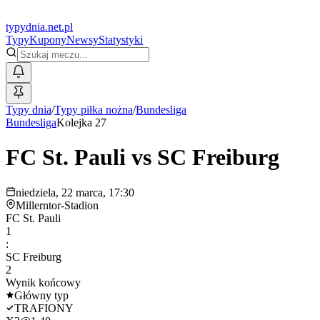
typy
dnia
.net.pl
Typy
Kupony
Newsy
Statystyki
Typy dnia
/
Typy piłka nożna
/
Bundesliga
Bundesliga
Kolejka 27
FC St. Pauli
vs
SC Freiburg
niedziela, 22 marca, 17:30
Millerntor-Stadion
FC St. Pauli
1
:
SC Freiburg
2
Wynik końcowy
Główny typ
TRAFIONY