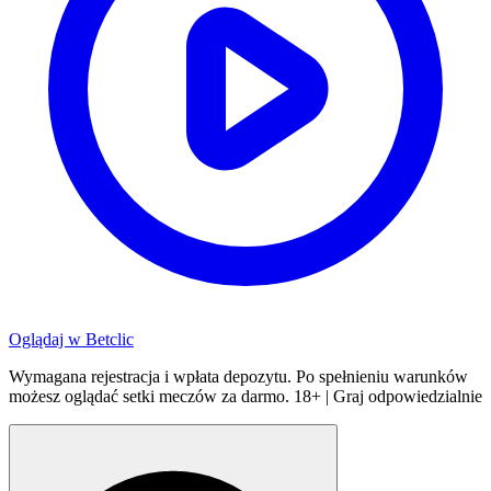
Oglądaj w
Betclic
Wymagana rejestracja i wpłata depozytu. Po spełnieniu warunków
możesz oglądać setki meczów za darmo. 18+ | Graj odpowiedzialnie