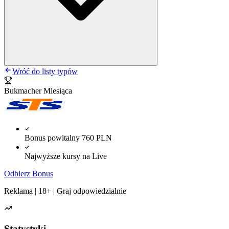
Wróć do listy typów
Bukmacher Miesiąca
Bonus powitalny 760 PLN
Najwyższe kursy na Live
Odbierz Bonus
Reklama | 18+ | Graj odpowiedzialnie
Statystyki