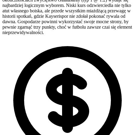
najbardziej logicznym wyborem. Niski kurs odzwierciedla nie tylko
atut własnego boiska, ale przede wszystkim miażdżącą przewagę w
historii spotkań, gdzie Kayserispor nie zdołał pokonać rywala od
dawna. Gospodarze powinni wykorzystać swoje mocne strony, by
pewnie zgarnąć trzy punkty, choć w futbolu zawsze czai się element
nieprzewidywalności.