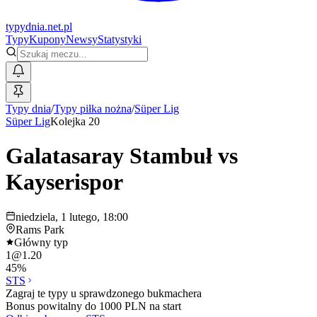
typy
dnia
.net.pl
Typy
Kupony
Newsy
Statystyki
Typy dnia
/
Typy piłka nożna
/
Süper Lig
Süper Lig
Kolejka 20
Galatasaray Stambuł
vs
Kayserispor
niedziela, 1 lutego, 18:00
Rams Park
Główny typ
1
@
1.20
45
%
STS
Zagraj te typy u sprawdzonego bukmachera
Bonus powitalny do 1000 PLN na start