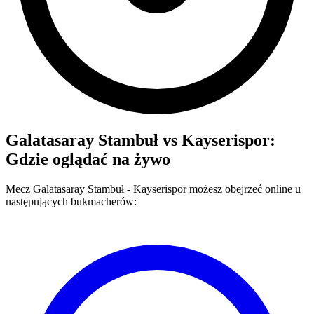
Galatasaray Stambuł
vs
Kayserispor
:
Gdzie oglądać na żywo
Mecz
Galatasaray Stambuł
-
Kayserispor
możesz obejrzeć online u
następujących bukmacherów: