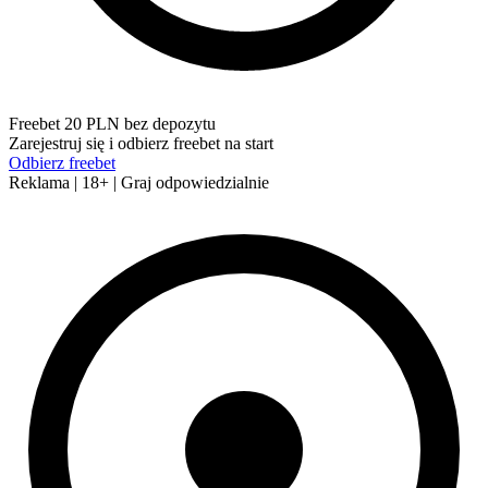
Freebet 20 PLN bez depozytu
Zarejestruj się i odbierz freebet na start
Odbierz freebet
Reklama | 18+ | Graj odpowiedzialnie