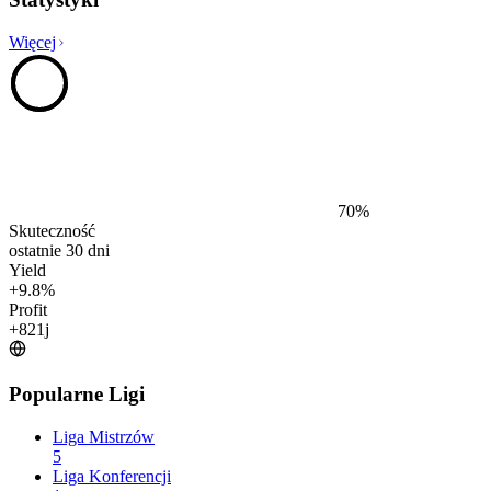
Więcej
70
%
Skuteczność
ostatnie 30 dni
Yield
+
9.8
%
Profit
+
821
j
Popularne Ligi
Liga Mistrzów
5
Liga Konferencji