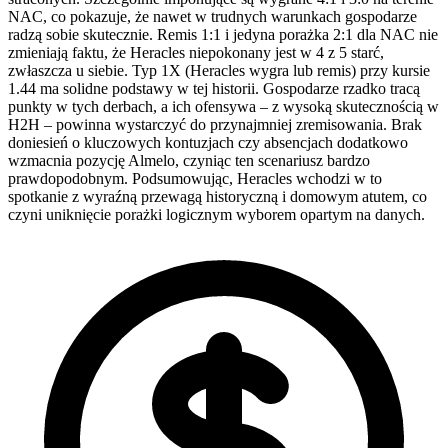
NAC, co pokazuje, że nawet w trudnych warunkach gospodarze
radzą sobie skutecznie. Remis 1:1 i jedyna porażka 2:1 dla NAC nie
zmieniają faktu, że Heracles niepokonany jest w 4 z 5 starć,
zwłaszcza u siebie. Typ 1X (Heracles wygra lub remis) przy kursie
1.44 ma solidne podstawy w tej historii. Gospodarze rzadko tracą
punkty w tych derbach, a ich ofensywa – z wysoką skutecznością w
H2H – powinna wystarczyć do przynajmniej zremisowania. Brak
doniesień o kluczowych kontuzjach czy absencjach dodatkowo
wzmacnia pozycję Almelo, czyniąc ten scenariusz bardzo
prawdopodobnym. Podsumowując, Heracles wchodzi w to
spotkanie z wyraźną przewagą historyczną i domowym atutem, co
czyni uniknięcie porażki logicznym wyborem opartym na danych.