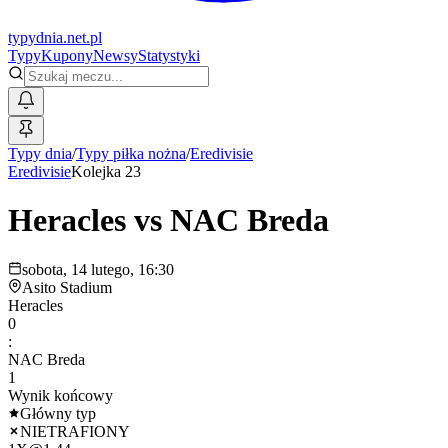
typy
dnia
.net.pl
Typy
Kupony
Newsy
Statystyki
Typy dnia
/
Typy piłka nożna
/
Eredivisie
Eredivisie
Kolejka 23
Heracles
vs
NAC Breda
sobota, 14 lutego, 16:30
Asito Stadium
Heracles
0
:
NAC Breda
1
Wynik końcowy
Główny typ
NIETRAFIONY