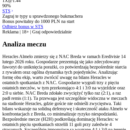
1X
@
1.44
90
%
STS
Zagraj te typy u sprawdzonego bukmachera
Bonus powitalny do 1000 PLN na start
Odbierz bonus w STS
Reklama | 18+ | Graj odpowiedzialnie
Analiza meczu
Heracles Almelo zmierzy się z NAC Breda w ramach Eredivisie 14
lutego 2026 roku. Gospodarze prezentują się jako zdecydowany
faworyt do uniknięcia porażki, co potwierdzają bezpośrednie starcia
z rywalem oraz ogólna dynamika tych pojedynków. Analizując
formę obu ekip, warto zwrócić uwagę na bilans Heracles w
ostatnich spotkaniach z NAC. Gospodarze wygrali trzy z pięciu
ostatnich meczów, w tym przekonująco 4:1 i 3:0 na wyjeździe oraz
2:0 u siebie. NAC Breda zdołało zwyciężyć tylko raz (2:1), a raz
padł remis (1:1). Ta przewaga jest szczególnie widoczna w meczach
na stadionie Heracles, gdzie goście nie odnieśli zwycięstwa. Taki
bilans wskazuje na solidną defensywę i skuteczność ataku Almelo w
konfrontacjach z Breda, co minimalizuje ryzyko niespodzianki.
Bezpośrednie mecze (H2H) podkreślają dominację Heracles: w
ostatnich pięciu spotkaniach strzelili 11 goli przy zaledwie 4
straconych. Szczególnie imponujące są wygrane 4:1 i 3:0 na terenie