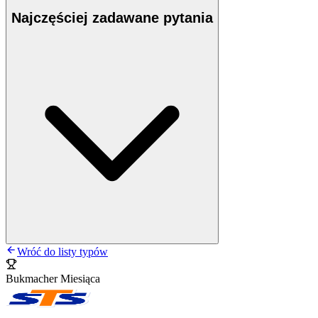
Najczęściej zadawane pytania
Wróć do listy typów
Bukmacher Miesiąca