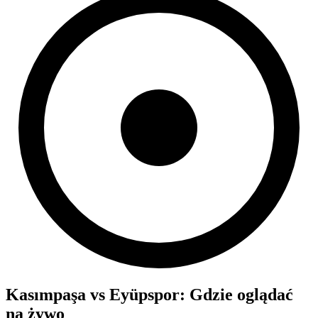
Kasımpaşa
vs
Eyüpspor
: Gdzie oglądać
na żywo