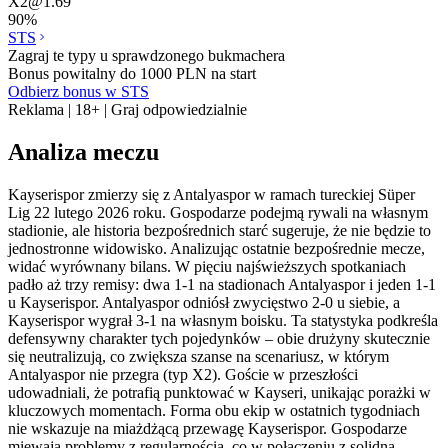
X2
@
1.69
90
%
STS
Zagraj te typy u sprawdzonego bukmachera
Bonus powitalny do 1000 PLN na start
Odbierz bonus w STS
Reklama | 18+ | Graj odpowiedzialnie
Analiza meczu
Kayserispor zmierzy się z Antalyaspor w ramach tureckiej Süper
Lig 22 lutego 2026 roku. Gospodarze podejmą rywali na własnym
stadionie, ale historia bezpośrednich starć sugeruje, że nie będzie to
jednostronne widowisko. Analizując ostatnie bezpośrednie mecze,
widać wyrównany bilans. W pięciu najświeższych spotkaniach
padło aż trzy remisy: dwa 1-1 na stadionach Antalyaspor i jeden 1-1
u Kayserispor. Antalyaspor odniósł zwycięstwo 2-0 u siebie, a
Kayserispor wygrał 3-1 na własnym boisku. Ta statystyka podkreśla
defensywny charakter tych pojedynków – obie drużyny skutecznie
się neutralizują, co zwiększa szanse na scenariusz, w którym
Antalyaspor nie przegra (typ X2). Goście w przeszłości
udowadniali, że potrafią punktować w Kayseri, unikając porażki w
kluczowych momentach. Forma obu ekip w ostatnich tygodniach
nie wskazuje na miażdżącą przewagę Kayserispor. Gospodarze
miewają problemy z regularnością, co w połączeniu z solidną