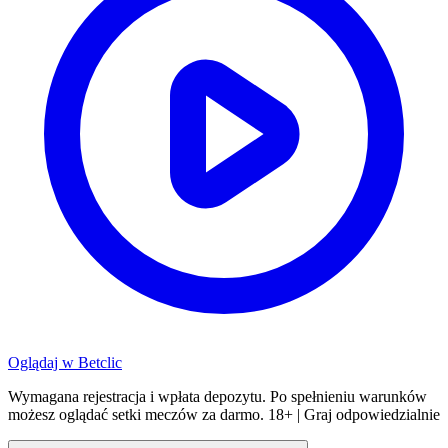
Oglądaj w
Betclic
Wymagana rejestracja i wpłata depozytu. Po spełnieniu warunków
możesz oglądać setki meczów za darmo. 18+ | Graj odpowiedzialnie