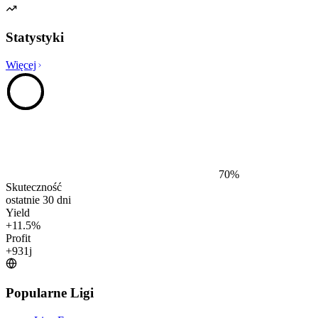
Statystyki
Więcej
70
%
Skuteczność
ostatnie 30 dni
Yield
+
11.5
%
Profit
+
931
j
Popularne Ligi