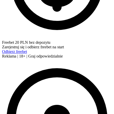
Freebet 20 PLN bez depozytu
Zarejestruj się i odbierz freebet na start
Odbierz freebet
Reklama | 18+ | Graj odpowiedzialnie