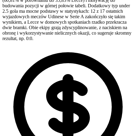
(60,81% w porównaniu do 35,83% Lecce) i motywację do
budowania pozycji w górnej połowie tabeli. Dodatkowy typ under
2.5 gola ma mocne podstawy w statystykach: 12 z 17 ostatnich
wyjazdowych meczów Udinese w Serie A zakończyło się takim
wynikiem, a Lecce w domowych spotkaniach rzadko przekracza
dwie bramki. Obie ekipy grają zdyscyplinowanie, z naciskiem na
obronę i wykorzystywanie nielicznych okazji, co sugeruje skromny
rezultat, np. 0:0.