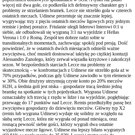
więcej niż dwa gole, co podkreśla ich defensywny charakter gry i
problemy ze strzelaniem bramek. Lecce nie strzeliło gola w czterech
ostatnich meczach. Udinese prezentuje się znacznie lepiej,
wygrywając trzy z pięciu ostatnich meczów ligowych przy jednym
remisie i jednej porażce. Friulanie ulegli liderowi Interowi 0:1 u
siebie, ale odbudowali się wygraną 3:1 na wyjeździe z Hellas
Verona i 1:0 z Romą. Zespół ten dobrze radzi sobie w
transitionalnych momentach, zachowując spokój pod presją. Dość
powiedzieć, że w ostatnich dwóch miesiącach odnieśli ważne
zwycięstwa, choć musieli dostosować taktykę po ciężkiej kontuzji
Alessandro Zanolego, który zerwał więzadła krzyżowe i zakończył
sezon. W bezpośrednich starciach Lecce ma problemy ze
skutecznością – w konfrontacjach z Udinese nie strzeliło gola aż w
70% przypadków, podczas gdy Udinese zawiodło w tym elemencie
w 30%. Obie drużyny utrzymują czyste konto po 20% meczów
H2H, a średnia goli jest niska – gospodarze tracą średnio jedną
bramkę na spotkanie w tych pojedynkach. Wygrana Udinese
oznaczałaby ich trzecią z rzędu w lidze i na wyjeździe, pogłębiając
przewagę do 17 punktów nad Lecce. Remis przedłużyłby passę bez
zwycięstwa gospodarzy do dziewięciu meczów. Główny typ X2
(remis lub wygrana Udinese) wydaje się solidny ze względu na
słabą serię Lecce, która nie wygrała od ponad miesiąca, oraz
rosnącą pewność siebie gości, którzy wygrali dwa ostatnie
wyjazdowe mecze ligowe. Udinese ma lepszy bilans wygranych