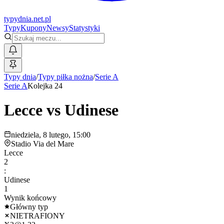
typy
dnia
.net.pl
Typy
Kupony
Newsy
Statystyki
Typy dnia
/
Typy piłka nożna
/
Serie A
Serie A
Kolejka 24
Lecce
vs
Udinese
niedziela, 8 lutego, 15:00
Stadio Via del Mare
Lecce
2
:
Udinese
1
Wynik końcowy
Główny typ
NIETRAFIONY