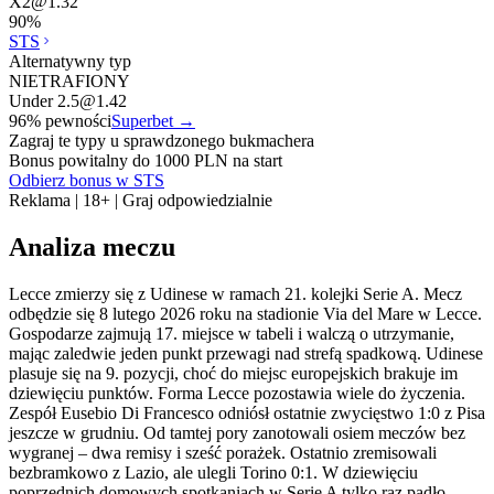
X2
@
1.32
90
%
STS
Alternatywny typ
NIETRAFIONY
Under 2.5
@
1.42
96
% pewności
Superbet
→
Zagraj te typy u sprawdzonego bukmachera
Bonus powitalny do 1000 PLN na start
Odbierz bonus w STS
Reklama | 18+ | Graj odpowiedzialnie
Analiza meczu
Lecce zmierzy się z Udinese w ramach 21. kolejki Serie A. Mecz
odbędzie się 8 lutego 2026 roku na stadionie Via del Mare w Lecce.
Gospodarze zajmują 17. miejsce w tabeli i walczą o utrzymanie,
mając zaledwie jeden punkt przewagi nad strefą spadkową. Udinese
plasuje się na 9. pozycji, choć do miejsc europejskich brakuje im
dziewięciu punktów. Forma Lecce pozostawia wiele do życzenia.
Zespół Eusebio Di Francesco odniósł ostatnie zwycięstwo 1:0 z Pisa
jeszcze w grudniu. Od tamtej pory zanotowali osiem meczów bez
wygranej – dwa remisy i sześć porażek. Ostatnio zremisowali
bezbramkowo z Lazio, ale ulegli Torino 0:1. W dziewięciu
poprzednich domowych spotkaniach w Serie A tylko raz padło