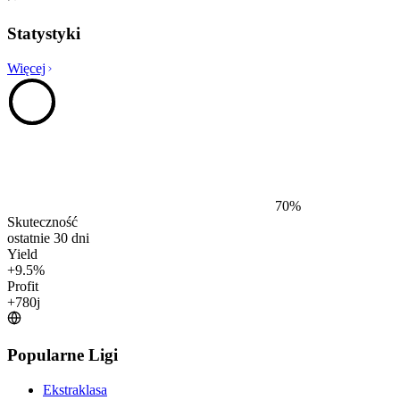
Statystyki
Więcej
70
%
Skuteczność
ostatnie 30 dni
Yield
+
9.5
%
Profit
+
780
j
Popularne Ligi
Ekstraklasa