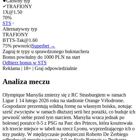
Główny typ
TRAFIONY
1X
@
1.50
70
%
STS
Alternatywny typ
TRAFIONY
BTTS-Tak
@
1.60
75
% pewności
Superbet
→
Zagraj te typy u sprawdzonego bukmachera
Bonus powitalny do 1000 PLN na start
Odbierz bonus w STS
Reklama | 18+ | Graj odpowiedzialnie
Analiza meczu
Olympique Marsylia zmierzy się z RC Strasburgiem w ramach
Ligue 1 14 lutego 2026 roku na stadionie Orange Vélodrome.
Gospodarze prezentują solidną formę na własnym boisku, notując
sześć zwycięstw w ramach dłuższej serii bez porażki, co buduje ich
pewność siebie przed tym starciem. Marsylia wraca jednak po
bolesnej porażce 0-5 z PSG na Parc des Princes, która kosztowała
ich trzecie miejsce w tabeli na rzecz Lyonu, wyprzedzającego ich o
trzy punkty. W międzyczasie podopieczni Roberto De Zerbiego
odbudowali morale wygraną 3-0 ze Stade Rennais w Pucharze