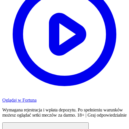
Oglądaj w
Fortuna
Wymagana rejestracja i wpłata depozytu. Po spełnieniu warunków
możesz oglądać setki meczów za darmo. 18+ | Graj odpowiedzialnie