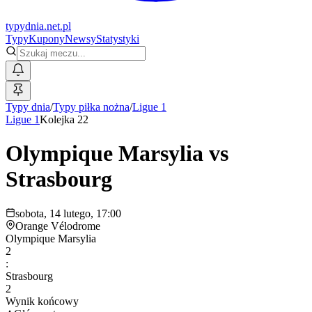
typy
dnia
.net.pl
Typy
Kupony
Newsy
Statystyki
Typy dnia
/
Typy piłka nożna
/
Ligue 1
Ligue 1
Kolejka 22
Olympique Marsylia
vs
Strasbourg
sobota, 14 lutego, 17:00
Orange Vélodrome
Olympique Marsylia
2
:
Strasbourg
2
Wynik końcowy