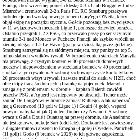
Francji, choć wcześniej ponieśli klęskę 0-3 z Club Brugge w Lidze
Mistrzów i zremisowali 2-2 z Paris FC. RC Strasburg przeżywa
turbulencje pod wodzą nowego trenera Gary'ego O'Neila, który
objął ekipę na początku stycznia. Goście pozostają bez zwycięstwa
w 11 wyjazdowych meczach Ligue 1, ponosząc dziewięć porażek.
Ostatnio przegrali 1-2 z PSG, co przerwało passę po sensacyjnym
triumfie 3-1 nad Monaco w Pucharze Francji, ale szybko wrócili na
ziemię, ulegając 1-2 Le Havre (grając w dziesiątkę przez godzinę).
Strasburg zatrzymał się na siódmym miejscu, trzy punkty za top 5,
mimo słabych wyników rywali. W bezpośrednich starciach Marsylia
ma przewagę, z czystym kontem w 30 procentach domowych
meczów i niepowodzeniem w strzelaniu bramek w 40 procentach
spotkań z tym rywalem. Strasburg zachowuje czyste konto tylko w
20 procentach wizyt u rywali i zawsze trafiał do siatki w H2H, choć
obie ekipy tracą średnio jedną bramkę na pojedynek. Marsylia
zmaga się z problemami w obronie – kapitan Balerdi zawiódł
przeciw PSG, a Aguerd jest niepewny po absencji. Trener może
zaufać De Lange'owi w bramce zamiast Rulliego. Atak napędzać
mają Greenwood (13 goli w Ligue 1) i Gouiri (4 gole), wsparci
nowymi nabytkami jak Quinten Timber czy Nwaneri. Strasburg
wraca z Guéla Doué i Ouattarą na prawej obronie, ale Anselmino
nie jest gotowy, brakuje Sarr (odejście), Doukouré jest zawieszony,
a długoterminowi absenci to Emegha (4 gole) i Oyedele. Panichelli
(11 goli) i Godo (6 bramek w 2026) to ich główne zagrożenia.