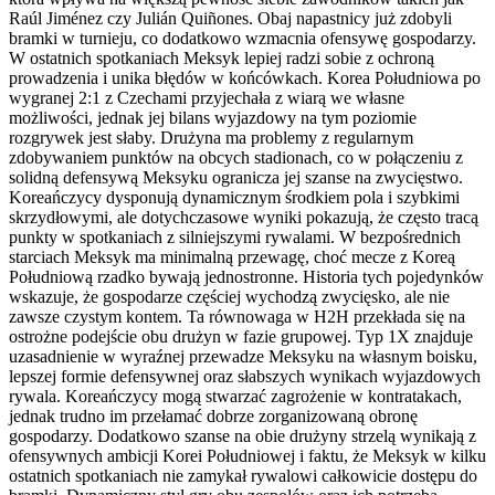
Raúl Jiménez czy Julián Quiñones. Obaj napastnicy już zdobyli
bramki w turnieju, co dodatkowo wzmacnia ofensywę gospodarzy.
W ostatnich spotkaniach Meksyk lepiej radzi sobie z ochroną
prowadzenia i unika błędów w końcówkach. Korea Południowa po
wygranej 2:1 z Czechami przyjechała z wiarą we własne
możliwości, jednak jej bilans wyjazdowy na tym poziomie
rozgrywek jest słaby. Drużyna ma problemy z regularnym
zdobywaniem punktów na obcych stadionach, co w połączeniu z
solidną defensywą Meksyku ogranicza jej szanse na zwycięstwo.
Koreańczycy dysponują dynamicznym środkiem pola i szybkimi
skrzydłowymi, ale dotychczasowe wyniki pokazują, że często tracą
punkty w spotkaniach z silniejszymi rywalami. W bezpośrednich
starciach Meksyk ma minimalną przewagę, choć mecze z Koreą
Południową rzadko bywają jednostronne. Historia tych pojedynków
wskazuje, że gospodarze częściej wychodzą zwycięsko, ale nie
zawsze czystym kontem. Ta równowaga w H2H przekłada się na
ostrożne podejście obu drużyn w fazie grupowej. Typ 1X znajduje
uzasadnienie w wyraźnej przewadze Meksyku na własnym boisku,
lepszej formie defensywnej oraz słabszych wynikach wyjazdowych
rywala. Koreańczycy mogą stwarzać zagrożenie w kontratakach,
jednak trudno im przełamać dobrze zorganizowaną obronę
gospodarzy. Dodatkowo szanse na obie drużyny strzelą wynikają z
ofensywnych ambicji Korei Południowej i faktu, że Meksyk w kilku
ostatnich spotkaniach nie zamykał rywalowi całkowicie dostępu do