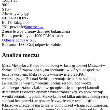
1X
@
1.25
90
%
STS
Alternatywny typ
NIETRAFIONY
BTTS-Tak
@
2.00
75
% pewności
Superbet
→
Zagraj te typy u sprawdzonego bukmachera
Bonus powitalny do 1000 PLN na start
Odbierz bonus w STS
Reklama | 18+ | Graj odpowiedzialnie
Analiza meczu
Mecz Meksyku z Koreą Południową w fazie grupowej Mistrzostw
Świata 2026 zapowiada się na spotkanie, w którym gospodarze
będą faworytem. Meksyk po zwycięstwie 2:0 z RPA i
wcześniejszym 5:1 nad Serbią prezentuje się bardzo solidnie,
zwłaszcza na własnym terenie. Forma zespołu pod wodzą
aktualnego sztabu szkoleniowego opiera się na lepszej kontroli
defensywy i skuteczniejszym wykańczaniu akcji, co potwierdzają
wyniki ostatnich tygodni. Meksykanie od kilku miesięcy notują serię
spotkań bez porażki, w tym sześć zwycięstw z rzędu u siebie.
Kluczowe znaczenie ma tu gra w domu przed własną publicznością,
która wpływa na większą pewność siebie zawodników takich jak