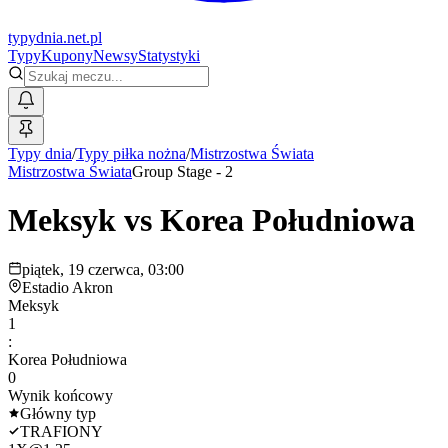
typy
dnia
.net.pl
Typy
Kupony
Newsy
Statystyki
Typy dnia
/
Typy piłka nożna
/
Mistrzostwa Świata
Mistrzostwa Świata
Group Stage - 2
Meksyk
vs
Korea Południowa
piątek, 19 czerwca, 03:00
Estadio Akron
Meksyk
1
:
Korea Południowa
0
Wynik końcowy
Główny typ
TRAFIONY