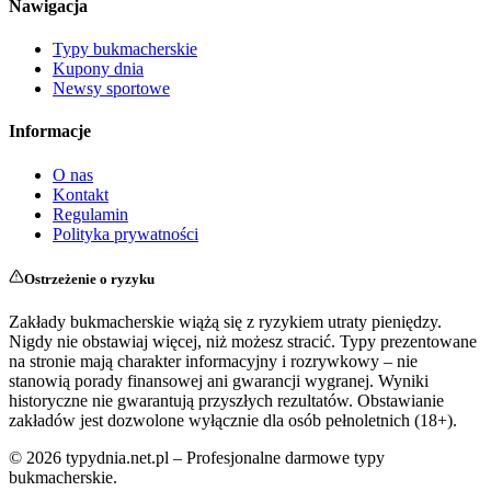
Nawigacja
Typy bukmacherskie
Kupony dnia
Newsy sportowe
Informacje
O nas
Kontakt
Regulamin
Polityka prywatności
Ostrzeżenie o ryzyku
Zakłady bukmacherskie wiążą się z ryzykiem utraty pieniędzy.
Nigdy nie obstawiaj więcej, niż możesz stracić. Typy prezentowane
na stronie mają charakter informacyjny i rozrywkowy – nie
stanowią porady finansowej ani gwarancji wygranej. Wyniki
historyczne nie gwarantują przyszłych rezultatów. Obstawianie
zakładów jest dozwolone wyłącznie dla osób pełnoletnich (18+).
©
2026
typydnia.net.pl – Profesjonalne darmowe typy
bukmacherskie.