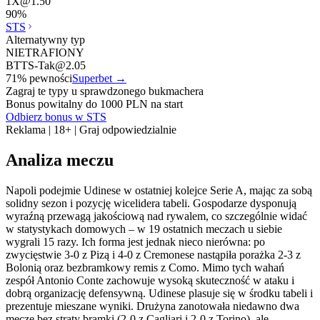
1X
@
1.50
90
%
STS
Alternatywny typ
NIETRAFIONY
BTTS-Tak
@
2.05
71
% pewności
Superbet
→
Zagraj te typy u sprawdzonego bukmachera
Bonus powitalny do 1000 PLN na start
Odbierz bonus w STS
Reklama | 18+ | Graj odpowiedzialnie
Analiza meczu
Napoli podejmie Udinese w ostatniej kolejce Serie A, mając za sobą
solidny sezon i pozycję wicelidera tabeli. Gospodarze dysponują
wyraźną przewagą jakościową nad rywalem, co szczególnie widać
w statystykach domowych – w 19 ostatnich meczach u siebie
wygrali 15 razy. Ich forma jest jednak nieco nierówna: po
zwycięstwie 3-0 z Pizą i 4-0 z Cremonese nastąpiła porażka 2-3 z
Bolonią oraz bezbramkowy remis z Como. Mimo tych wahań
zespół Antonio Conte zachowuje wysoką skuteczność w ataku i
dobrą organizację defensywną. Udinese plasuje się w środku tabeli i
prezentuje mieszane wyniki. Drużyna zanotowała niedawno dwa
mecze bez straty bramki (2-0 z Cagliari i 2-0 z Torino), ale