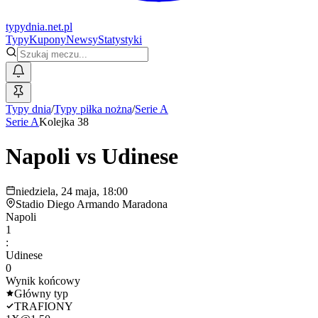
typy
dnia
.net.pl
Typy
Kupony
Newsy
Statystyki
Typy dnia
/
Typy piłka nożna
/
Serie A
Serie A
Kolejka 38
Napoli
vs
Udinese
niedziela, 24 maja, 18:00
Stadio Diego Armando Maradona
Napoli
1
:
Udinese
0
Wynik końcowy
Główny typ
TRAFIONY