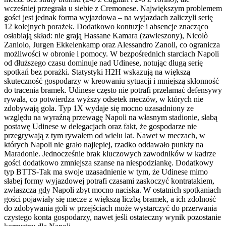
wcześniej przegrała u siebie z Cremonese. Największym problemem
gości jest jednak forma wyjazdowa – na wyjazdach zaliczyli serię
12 kolejnych porażek. Dodatkowo kontuzje i absencje znacząco
osłabiają skład: nie grają Hassane Kamara (zawieszony), Nicolò
Zaniolo, Jurgen Ekkelenkamp oraz Alessandro Zanoli, co ogranicza
możliwości w obronie i pomocy. W bezpośrednich starciach Napoli
od dłuższego czasu dominuje nad Udinese, notując długą serię
spotkań bez porażki. Statystyki H2H wskazują na większą
skuteczność gospodarzy w kreowaniu sytuacji i mniejszą skłonność
do tracenia bramek. Udinese często nie potrafi przełamać defensywy
rywala, co potwierdza wyższy odsetek meczów, w których nie
zdobywają gola. Typ 1X wydaje się mocno uzasadniony ze
względu na wyraźną przewagę Napoli na własnym stadionie, słabą
postawę Udinese w delegacjach oraz fakt, że gospodarze nie
przegrywają z tym rywalem od wielu lat. Nawet w meczach, w
których Napoli nie grało najlepiej, rzadko oddawało punkty na
Maradonie. Jednocześnie brak kluczowych zawodników w kadrze
gości dodatkowo zmniejsza szanse na niespodziankę. Dodatkowy
typ BTTS-Tak ma swoje uzasadnienie w tym, że Udinese mimo
słabej formy wyjazdowej potrafi czasami zaskoczyć kontratakiem,
zwłaszcza gdy Napoli zbyt mocno naciska. W ostatnich spotkaniach
gości pojawiały się mecze z większą liczbą bramek, a ich zdolność
do zdobywania goli w przejściach może wystarczyć do przerwania
czystego konta gospodarzy, nawet jeśli ostateczny wynik pozostanie