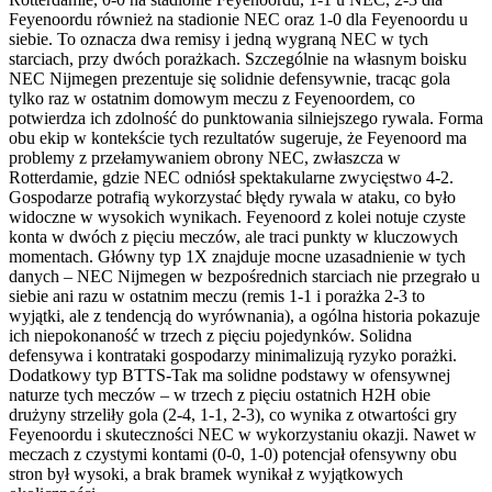
Feyenoordu również na stadionie NEC oraz 1-0 dla Feyenoordu u
siebie. To oznacza dwa remisy i jedną wygraną NEC w tych
starciach, przy dwóch porażkach. Szczególnie na własnym boisku
NEC Nijmegen prezentuje się solidnie defensywnie, tracąc gola
tylko raz w ostatnim domowym meczu z Feyenoordem, co
potwierdza ich zdolność do punktowania silniejszego rywala. Forma
obu ekip w kontekście tych rezultatów sugeruje, że Feyenoord ma
problemy z przełamywaniem obrony NEC, zwłaszcza w
Rotterdamie, gdzie NEC odniósł spektakularne zwycięstwo 4-2.
Gospodarze potrafią wykorzystać błędy rywala w ataku, co było
widoczne w wysokich wynikach. Feyenoord z kolei notuje czyste
konta w dwóch z pięciu meczów, ale traci punkty w kluczowych
momentach. Główny typ 1X znajduje mocne uzasadnienie w tych
danych – NEC Nijmegen w bezpośrednich starciach nie przegrało u
siebie ani razu w ostatnim meczu (remis 1-1 i porażka 2-3 to
wyjątki, ale z tendencją do wyrównania), a ogólna historia pokazuje
ich niepokonaność w trzech z pięciu pojedynków. Solidna
defensywa i kontrataki gospodarzy minimalizują ryzyko porażki.
Dodatkowy typ BTTS-Tak ma solidne podstawy w ofensywnej
naturze tych meczów – w trzech z pięciu ostatnich H2H obie
drużyny strzeliły gola (2-4, 1-1, 2-3), co wynika z otwartości gry
Feyenoordu i skuteczności NEC w wykorzystaniu okazji. Nawet w
meczach z czystymi kontami (0-0, 1-0) potencjał ofensywny obu
stron był wysoki, a brak bramek wynikał z wyjątkowych